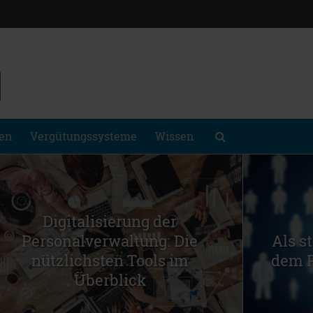
gen
Vergütungssysteme
Wissen
Digitalisierung der
Personalverwaltung: Die
Als s
nützlichsten Tools im
dem P
Überblick