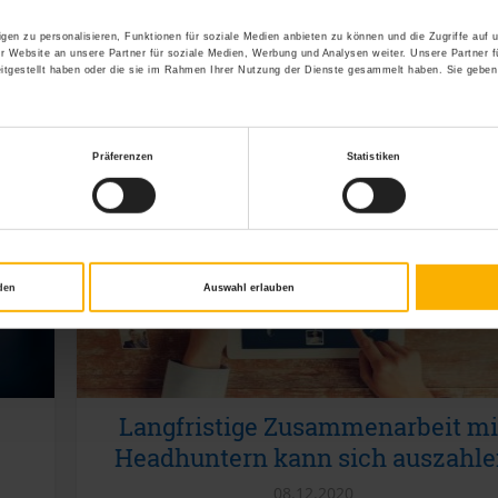
Unternehmen: intern oder extern.
gen zu personalisieren, Funktionen für soziale Medien anbieten zu können und die Zugriffe auf
r Website an unsere Partner für soziale Medien, Werbung und Analysen weiter. Unsere Partner f
21.07.2021
itgestellt haben oder die sie im Rahmen Ihrer Nutzung der Dienste gesammelt haben. Sie geben
r
Besonders in größeren Unternehmen, Firmen un
Einrichtungen kommt es öfter einmal vor, dass eine.
Präferenzen
Statistiken
den
Auswahl erlauben
Langfristige Zusammenarbeit mi
Headhuntern kann sich auszahl
08.12.2020