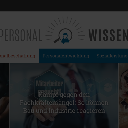
onalbeschaffung
Personalentwicklung
Sozialleistun
Kampf gegen den
Fachkräftemangel: So können
Bau und Industrie reagieren