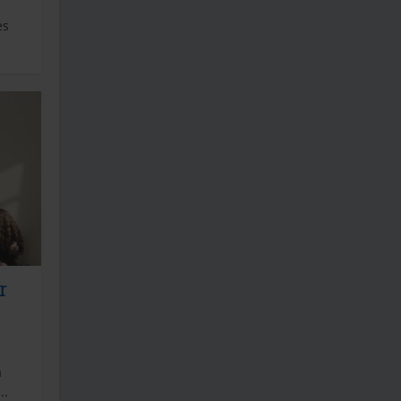
es
r
a
..