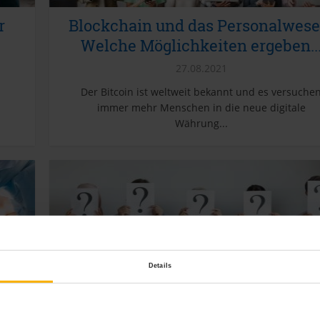
r
Blockchain und das Personalwese
Welche Möglichkeiten ergeben..
27.08.2021
Der Bitcoin ist weltweit bekannt und es versuche
immer mehr Menschen in die neue digitale
Währung...
Details
Stellenausschreibungen für