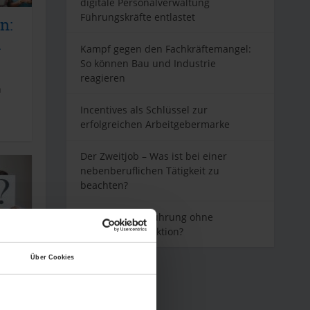
digitale Personalverwaltung
Führungskräfte entlastet
n:
.
Kampf gegen den Fachkräftemangel:
So können Bau und Industrie
reagieren
n
Incentives als Schlüssel zur
erfolgreichen Arbeitgebermarke
Der Zweitjob – Was ist bei einer
nebenberuflichen Tätigkeit zu
beachten?
Was bedeutet Führung ohne
Vorgesetztenfunktion?
Über Cookies