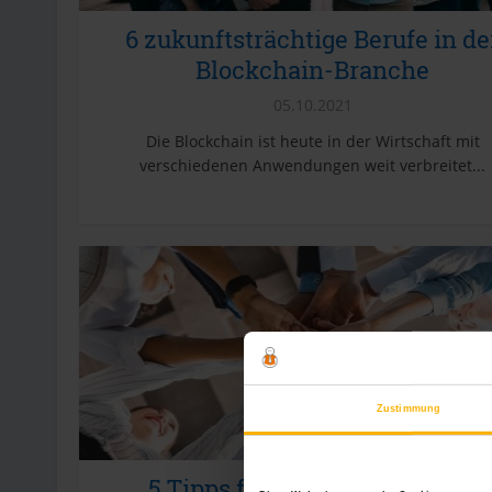
6 zukunftsträchtige Berufe in de
Blockchain-Branche
05.10.2021
Die Blockchain ist heute in der Wirtschaft mit
verschiedenen Anwendungen weit verbreitet...
Zustimmung
5 Tipps für den erfolgreichen