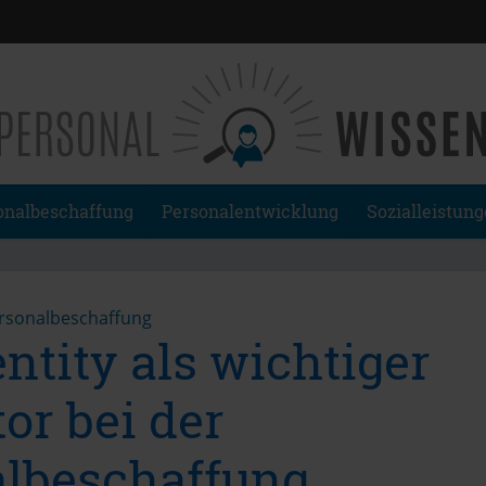
onalbeschaffung
Personalentwicklung
Sozialleistun
rsonalbeschaffung
ntity als wichtiger
or bei der
lbeschaffung