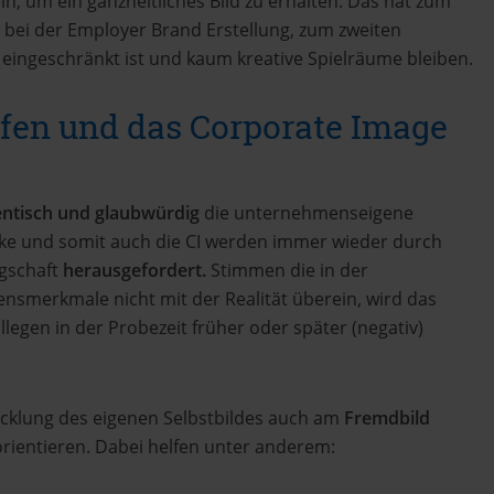
n, um ein ganzheitliches Bild zu erhalten. Das hat zum
g bei der Employer Brand Erstellung, zum zweiten
r eingeschränkt ist und kaum kreative Spielräume bleiben.
fen und das Corporate Image
entisch und glaubwürdig
die unternehmenseigene
arke und somit auch die CI werden immer wieder durch
egschaft
herausgefordert.
Stimmen die in der
smerkmale nicht mit der Realität überein, wird das
egen in der Probezeit früher oder später (negativ)
wicklung des eigenen Selbstbildes auch am
Fremdbild
ientieren. Dabei helfen unter anderem: