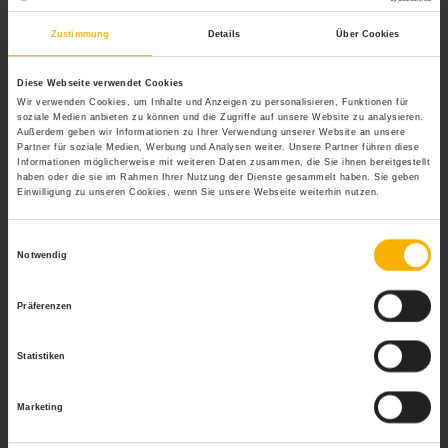
Krankenzusatzversicherung-Vergleich können Sie die
Leistungen verschiedener Anbieter gegenüberstellen.
Zustimmung
Details
Über Cookies
Worauf ist bei der Auswahl zu
Diese Webseite verwendet Cookies
achten?
Wir verwenden Cookies, um Inhalte und Anzeigen zu personalisieren, Funktionen für
soziale Medien anbieten zu können und die Zugriffe auf unsere Website zu analysieren.
Außerdem geben wir Informationen zu Ihrer Verwendung unserer Website an unsere
Überlegen Sie vor Ihrer Entscheidung genau, was Ihnen
Partner für soziale Medien, Werbung und Analysen weiter. Unsere Partner führen diese
Informationen möglicherweise mit weiteren Daten zusammen, die Sie ihnen bereitgestellt
im Krankheitsfall besonders wichtig ist und welche
haben oder die sie im Rahmen Ihrer Nutzung der Dienste gesammelt haben. Sie geben
“Lücken” in der Versorgung Sie unbedingt schließen
Einwilligung zu unseren Cookies, wenn Sie unsere Webseite weiterhin nutzen.
möchten. Dazu gehört auch, sich zu fragen, auf welche
Leistungen Sie verzichten können. Ist Ihnen eine
Einwilligungsauswahl
Zusatzversicherung für das Krankenhaus wirklich
Notwendig
wichtig? Brauchen Sie eine ambulante
Zusatzversicherung? Oder legen Sie Ihre Priorität auf
Präferenzen
eine Zusatzversicherung für Zahn-Behandlungen?
Treffen Sie auf Basis Ihrer Wunschliste eine Vorauswahl,
Statistiken
denn jede Leistung kostet. Indem Sie auf für sich
überflüssige Leistungen verzichten, sparen Sie bares
Geld. Hier bietet es sich an, unverbindlich vor Abschluss
Marketing
einer Krankenzusatzversicherung einen Vergleich