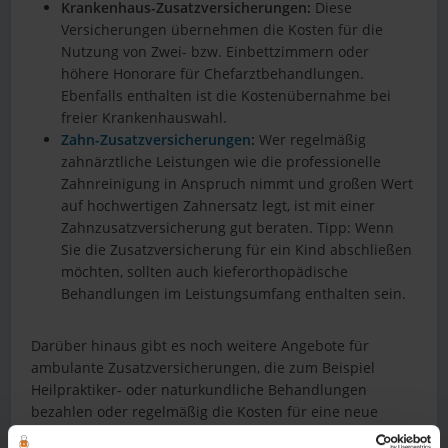
Krankenhaus-Zusatzversicherungen:
Diese
Versicherungen übernehmen die Kosten für die
Nutzung von Zwei- bzw. Einbettzimmern oder
höhere Honorare für Chefarztbehandlungen.
Ebenfalls enthalten ist die Kostenübernahme bei
freier Krankenhauswahl.
Zahn-Zusatzversicherungen
:
Wer regelmäßig
zahnärztliche Leistungen wie die professionelle
Zahnreinigung in Anspruch nimmt und großen Wert
auf hochwertigen Zahnersatz legt, ist mit einer
Zahnzusatzversicherung gut beraten. Tipp: Wenn
Sie die Zusatzversicherung für ein Kind abschließen
möchten, sollten auch kieferorthopädische
Behandlungen im Leistungsumfang enthalten sein.
Darüber hinaus gibt es noch weitere Angebote für
ambulante Zusatzversicherungen, die zum Beispiel
Heilpraktiker- oder naturkundliche Behandlungen
bezahlen oder regelmäßig die Kosten für eine neue
Brille übernehmen. Praktisch: Mit einem