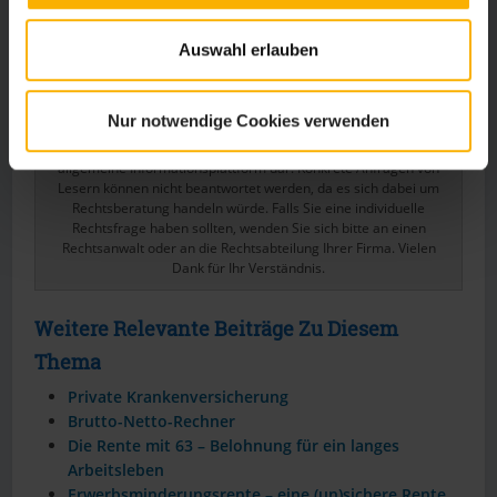
Wirtschaftsraum hat.
Auswahl erlauben
Nutzen Sie jetzt unseren Rürup Rente Rechner, um den
passenden Tarif zu finden!
Nur notwendige Cookies verwenden
Wichtig:
Das Portal personal-wissen.net stellt lediglich eine
allgemeine Informationsplattform dar. Konkrete Anfragen von
Lesern können nicht beantwortet werden, da es sich dabei um
Rechtsberatung handeln würde. Falls Sie eine individuelle
Rechtsfrage haben sollten, wenden Sie sich bitte an einen
Rechtsanwalt oder an die Rechtsabteilung Ihrer Firma. Vielen
Dank für Ihr Verständnis.
Weitere Relevante Beiträge Zu Diesem
Thema
Private Krankenversicherung
Brutto-Netto-Rechner
Die Rente mit 63 – Belohnung für ein langes
Arbeitsleben
Erwerbsminderungsrente – eine (un)sichere Rente