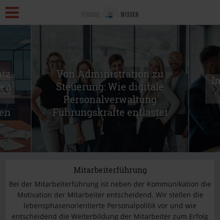
tz:
Von Administration zu
I
gen
Steuerung: Wie digitale
Personalverwaltung
en
Führungskräfte entlastet
Mitarbeiterführung
Bei der Mitarbeiterführung ist neben der Kommunikation die
Motivation der Mitarbeiter entscheidend. Wir stellen die
lebensphasenorientierte Personalpolitik vor und wie
entscheidend die Weiterbildung der Mitarbeiter zum Erfolg