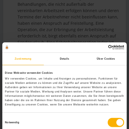
Behandlungen, die nicht außerhalb der
vereinbarten Arbeitszeit erfolgen können und deren
Termine der Arbeitnehmer nicht beeinflussen kann,
haben einen Anspruch auf Freistellung. Eine
Operation, die zur Erbringung der Arbeitsleistung
erforderlich ist, birgt ebenfalls einen Anspruch auf
Sonderurlaub. Eine Schönheitsoperation indes ist
eine Privatangelegenheit.
Zustimmung
Details
Über Cookies
Bezahlte Arbeitsfreistellung durch
Sonderurlaub
Diese Webseite verwendet Cookies
Wir verwenden Cookies, um Inhalte und Anzeigen zu personalisieren, Funktionen für
soziale Medien anbieten zu können und die Zugriffe auf unsere Website zu analysieren.
Für Arbeitnehmer bietet der in Gesetzen, Verordnungen,
Außerdem geben wir Informationen zu Ihrer Verwendung unserer Website an unsere
Tarif- und Arbeitsverträgen verbriefte Anspruch auf
Partner für soziale Medien, Werbung und Analysen weiter. Unsere Partner führen diese
Informationen möglicherweise mit weiteren Daten zusammen, die Sie ihnen bereitgestellt
Sonderurlaub vielschichtige Möglichkeiten, um im
haben oder die sie im Rahmen Ihrer Nutzung der Dienste gesammelt haben. Sie geben
Bedarfsfall eine bezahlte Arbeitsbefreiung zu erhalten.
Einwilligung zu unseren Cookies, wenn Sie unsere Webseite weiterhin nutzen.
Während beispielsweise eine Hochzeit in der Kernfamile
des Arbeitnehmers langfristig planbar ist, sind es
Einwilligungsauswahl
Geburten oder Todesfälle nicht. Voraussetzung für die
Notwendig