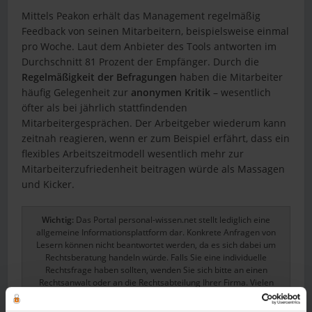
Mittels Peakon erhält das Management regelmäßig
Feedback von seinen Mitarbeitern, beispielsweise einmal
pro Woche. Laut dem Anbieter des Tools antworten im
Durchschnitt 81 Prozent der Empfänger. Durch die
Regelmäßigkeit der Befragungen
haben die Mitarbeiter
häufig Gelegenheit zur
anonymen Kritik
– wesentlich
öfter als bei jährlich stattfindenden
Mitarbeitergesprächen. Der Arbeitgeber wiederum kann
zeitnah reagieren, wenn er zum Beispiel erfährt, dass ein
flexibles Arbeitszeitmodell wesentlich mehr zur
Mitarbeiterzufriedenheit beitragen würde als Massagen
und Kicker.
Wichtig:
Das Portal personal-wissen.net stellt lediglich eine
allgemeine Informationsplattform dar. Konkrete Anfragen von
Lesern können nicht beantwortet werden, da es sich dabei um
Rechtsberatung handeln würde. Falls Sie eine individuelle
Rechtsfrage haben sollten, wenden Sie sich bitte an einen
Rechtsanwalt oder an die Rechtsabteilung Ihrer Firma. Vielen
Dank für Ihr Verständnis.