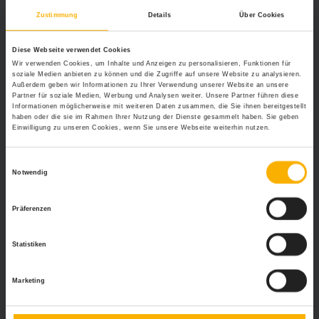
Zustimmung
Details
Über Cookies
Weitere Relevante Beiträge Zu Diesem
Thema
Diese Webseite verwendet Cookies
Tipps fürs Dokumentenmanagement in Ihrem
Wir verwenden Cookies, um Inhalte und Anzeigen zu personalisieren, Funktionen für
soziale Medien anbieten zu können und die Zugriffe auf unsere Website zu analysieren.
Unternehmen
Außerdem geben wir Informationen zu Ihrer Verwendung unserer Website an unsere
Mitarbeiterzufriedenheit – ein Motor für den Erfolg
Partner für soziale Medien, Werbung und Analysen weiter. Unsere Partner führen diese
Informationen möglicherweise mit weiteren Daten zusammen, die Sie ihnen bereitgestellt
Büro Wasserspender – eine kluge Entscheidung für
haben oder die sie im Rahmen Ihrer Nutzung der Dienste gesammelt haben. Sie geben
mehr Mitarbeiterzufriedenheit
Einwilligung zu unseren Cookies, wenn Sie unsere Webseite weiterhin nutzen.
Projektmanagement – wachsende Herausforderung
für Unternehmen
Einwilligungsauswahl
Notwendig
Präferenzen
Statistiken
Marketing