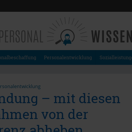
onalbeschaffung
Personalentwicklung
Sozialleistun
rsonalentwicklung
indung – mit diesen
hmen von der
renz abheben