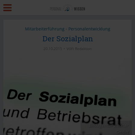
Mitarbeiterführung
Personalentwicklung
•
Der Sozialplan
von
20.10.2015
Redaktion
Bildagentur Zoonar
GmbH