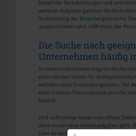
Bedarf der Fachabteilungen und unterbrei
weiteren Aufgaben gehören die Formulier
Vorbereitung der
Bewerbergespräche
. Di
ausgeschrieben wird, trifft meist der Perso
Die Suche nach geeign
Unternehmen häufig i
In vielen Unternehmen beginnt die Persona
einen werden Kosten für Anzeigenschaltung
entfallen teure Einarbeitungszeiten. Der
einer internen Personalsuche wird die Ste
besetzt.
Und nicht immer lassen sich offene Stellen
wenn es um neue Arbeitsaufgaben geht, die
Oder es wird ein Experte gesucht, beispie