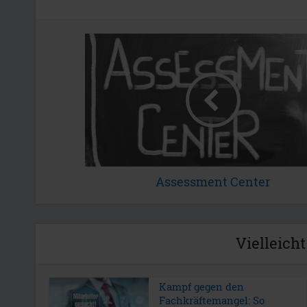
Assessment Center
Vielleicht
Kampf gegen den
Fachkräftemangel: So