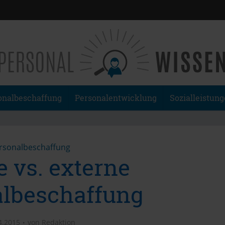
onalbeschaffung
Personalentwicklung
Sozialleistun
rsonalbeschaffung
e vs. externe
lbeschaffung
4.2015
von
Redaktion