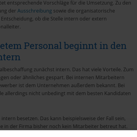
tet entsprechende Vorschläge für die Umsetzung. Zu den
ung der
Ausschreibung
sowie die organisatorische
e Entscheidung, ob die Stelle intern oder extern
nalleiter.
etem Personal beginnt in den
ntern
lbeschaffung zunächst intern. Das hat viele Vorteile. Zum
en oder ähnliches gespart. Bei internen Mitarbeitern
 Bewerber ist dem Unternehmen außerdem bekannt. Bei
lle allerdings nicht unbedingt mit dem besten Kandidaten
 intern besetzen. Das kann beispielsweise der Fall sein,
 in der Firma bisher noch kein Mitarbeiter betreut hat.
lsweise in den Bereichen Finanzen oder Controlling – dann