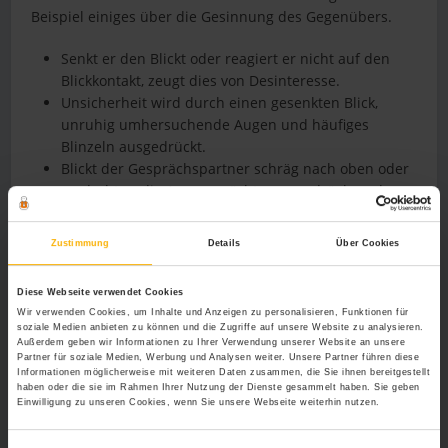
Beispiel einiges über die Gesinnung des Gegenübers.
Senkt er den Blickt oder reagiert er nicht auf den
Blickkontakt, zeugt dies von Desinteresse.
Unsicherheit wird durch einen gesenkten Blick,
unruhig umhersuchende Augen und häufiges
Blinzeln ausgedrückt.
Blickt der Gesprächspartner schräg nach oben oder
verdreht er die Augen, möchte er ausdrücken, dass
ihn etwas nervt oder er anderer Meinung ist.
Ein Augenzwinkern kann Vertrautheit ausdrücken
Zustimmung
Details
Über Cookies
oder für einen Flirt oder Spaß stehen.
Durch den Blickkontakt signalisiert der Zuhörer
Diese Webseite verwendet Cookies
seine Aufmerksamkeit und sein Interesse.
Wir verwenden Cookies, um Inhalte und Anzeigen zu personalisieren, Funktionen für
soziale Medien anbieten zu können und die Zugriffe auf unsere Website zu analysieren.
Außerdem geben wir Informationen zu Ihrer Verwendung unserer Website an unsere
Die Lippen sind nicht nur ein wichtiges
Partner für soziale Medien, Werbung und Analysen weiter. Unsere Partner führen diese
Kommunikationsmittel zur Bildung von Vokalen und
Informationen möglicherweise mit weiteren Daten zusammen, die Sie ihnen bereitgestellt
haben oder die sie im Rahmen Ihrer Nutzung der Dienste gesammelt haben. Sie geben
Konsonanten, sondern auch nonverbales Sprachmittel.
Einwilligung zu unseren Cookies, wenn Sie unsere Webseite weiterhin nutzen.
Das Lächeln ist beispielsweise international verständlich
und macht einen Menschen sympathisch. Zudem