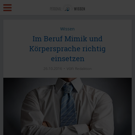
Wissen
Im Beruf Mimik und
Körpersprache richtig
einsetzen
von
26.10.2016
Redaktion