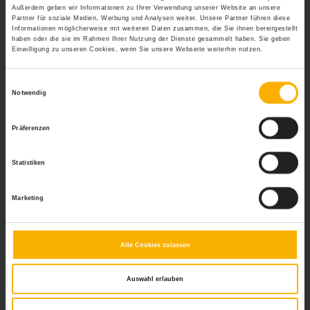
Außerdem geben wir Informationen zu Ihrer Verwendung unserer Website an unsere
zeitnahe Ausführungsmöglichkeiten berücksichtigen
Partner für soziale Medien, Werbung und Analysen weiter. Unsere Partner führen diese
Fragen so formulieren, dass ausschließlich mit
Informationen möglicherweise mit weiteren Daten zusammen, die Sie ihnen bereitgestellt
verbindlichen Aussagen, Zu – oder Absagen
haben oder die sie im Rahmen Ihrer Nutzung der Dienste gesammelt haben. Sie geben
Einwilligung zu unseren Cookies, wenn Sie unsere Webseite weiterhin nutzen.
geantwortet werden kann
tatsächliche und realistische
Einwilligungsauswahl
Entscheidungsfreiheiten einräumen
Notwendig
Unklare oder allgemein geäußerte Vorstellungen,
Präferenzen
Wünsche oder Anliegen wirken unverbindlich und
verpuffen meist nach ihrer Äußerung, ohne ein
Statistiken
konkretes Ergebnis erzielen zu können. Daher ist es
wichtig, geeignete Personen möglichst direkt
anzusprechen, einen bestimmten Personenkreis
Marketing
unmissverständlich um Stellungnahme zu bitten und /
oder Anliegen / Fragen mit konkreten Fakten zu äußern,
wie beispielsweise benötigte Personenzahl, Zeitpunkt
Alle Cookies zulassen
einer Aktion oder konkrete Vorstellungen zum Ablauf
einer Sache. Die Frage, ob allgemein alles verstanden
Auswahl erlauben
wurde, sollte in dieser Form nie gestellt werden und
erübrigt sich auf Grund klarer Gesprächsführung meist