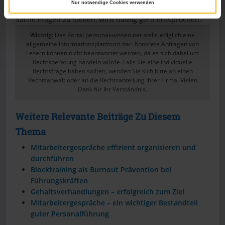
Nur notwendige Cookies verwenden
ohnehin. Einer Bitte hingegen, bei Unverständnis einer
Sache Fragen zu stellen, wird häufig gern entsprochen.
Wichtig:
Das Portal personal-wissen.net stellt lediglich eine
allgemeine Informationsplattform dar. Konkrete Anfragen von
Lesern können nicht beantwortet werden, da es sich dabei um
Rechtsberatung handeln würde. Falls Sie eine individuelle
Rechtsfrage haben sollten, wenden Sie sich bitte an einen
Rechtsanwalt oder an die Rechtsabteilung Ihrer Firma. Vielen
Dank für Ihr Verständnis.
Weitere Relevante Beiträge Zu Diesem
Thema
Mitarbeitergespräche effizient organisieren und
durchführen
Blocktraining als Burnout Prävention bei
Führungskräften
Gehaltsverhandlungen – erfolgreich zum Ziel
Mitarbeitergespräche – ein wichtiger Bestandteil
guter Personalführung