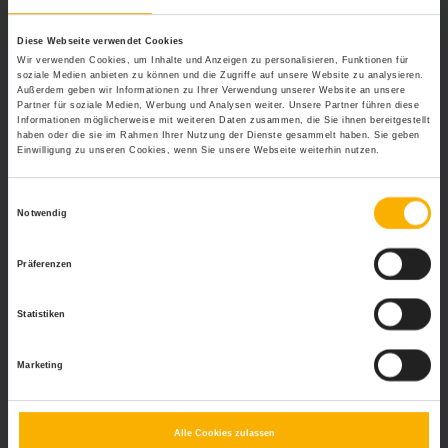
die mit der Software deutlich einfacher ist. Bei HS –
Hamburger Software können Sie das
Whitepaper
Mitarbeitergespräche kostenlos anfordern
und finden
Diese Webseite verwendet Cookies
Wir verwenden Cookies, um Inhalte und Anzeigen zu personalisieren, Funktionen für
darin zahlreiche Informationen zum Thema
soziale Medien anbieten zu können und die Zugriffe auf unsere Website zu analysieren.
Mitarbeitergespräche und es wird anschaulich
Außerdem geben wir Informationen zu Ihrer Verwendung unserer Website an unsere
Partner für soziale Medien, Werbung und Analysen weiter. Unsere Partner führen diese
dargestellt, wie Ihnen die HS Personalentwicklung bei
Informationen möglicherweise mit weiteren Daten zusammen, die Sie ihnen bereitgestellt
der Durchführung von Mitarbeitergesprächen helfen
haben oder die sie im Rahmen Ihrer Nutzung der Dienste gesammelt haben. Sie geben
kann.
Einwilligung zu unseren Cookies, wenn Sie unsere Webseite weiterhin nutzen.
Einwilligungsauswahl
Wichtig:
Das Portal personal-wissen.net stellt lediglich eine
Notwendig
allgemeine Informationsplattform dar. Konkrete Anfragen von
Lesern können nicht beantwortet werden, da es sich dabei um
Rechtsberatung handeln würde. Falls Sie eine individuelle
Präferenzen
Rechtsfrage haben sollten, wenden Sie sich bitte an einen
Rechtsanwalt oder an die Rechtsabteilung Ihrer Firma. Vielen
Dank für Ihr Verständnis.
Statistiken
Weitere Relevante Beiträge Zu Diesem
Marketing
Thema
Mitarbeitergespräche – ein wichtiger Bestandteil
Alle Cookies zulassen