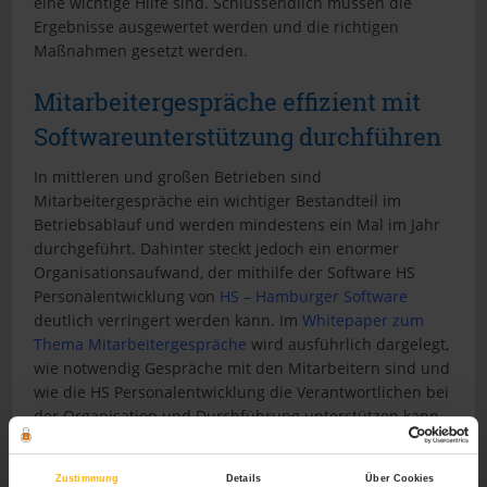
eine wichtige Hilfe sind. Schlussendlich müssen die
Ergebnisse ausgewertet werden und die richtigen
Maßnahmen gesetzt werden.
Mitarbeitergespräche effizient mit
Softwareunterstützung durchführen
In mittleren und großen Betrieben sind
Mitarbeitergespräche ein wichtiger Bestandteil im
Betriebsablauf und werden mindestens ein Mal im Jahr
durchgeführt. Dahinter steckt jedoch ein enormer
Organisationsaufwand, der mithilfe der Software HS
Personalentwicklung von
HS – Hamburger Software
deutlich verringert werden kann. Im
Whitepaper zum
Thema Mitarbeitergespräche
wird ausführlich dargelegt,
wie notwendig Gespräche mit den Mitarbeitern sind und
wie die HS Personalentwicklung die Verantwortlichen bei
der Organisation und Durchführung unterstützen kann.
Sowohl die Mitarbeitergespräche können dadurch
schneller abgewickelt werden als auch die Auswertung,
Zustimmung
Details
Über Cookies