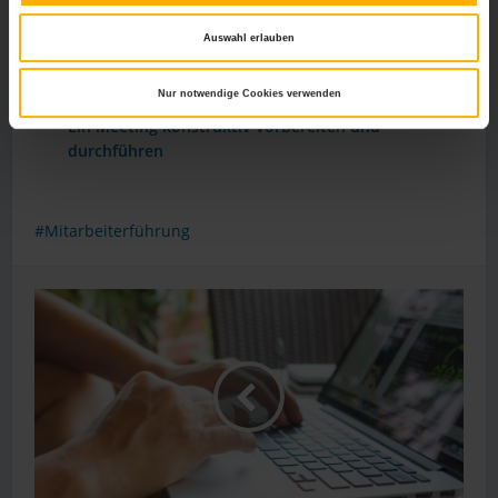
guter Personalführung
SharePoint Schulungen – effizient und leicht
Auswahl erlauben
verständlich
Betriebliche Weiterbildung – Chance im Kampf
Nur notwendige Cookies verwenden
gegen den Fachkräftemangel
Ein Meeting konstruktiv vorbereiten und
durchführen
Mitarbeiterführung