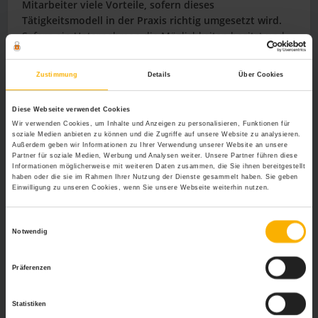
Mitarbeiter viele Vorteile, sofern dieses
Tätigkeitsmodell in der Praxis richtig umgesetzt wird.
Sofern ein Unternehmen die Möglichkeiten besitzt und
es den Mitarbeitern komplett freistellt, ob in der Firma
oder an flexiblen Orten gearbeitet wird, kann das Gefühl
Zustimmung
Details
Über Cookies
von Isolation ausgeschlossen werden.
Sind Arbeitsplätze jedoch überwiegend flexibel
Diese Webseite verwendet Cookies
Wir verwenden Cookies, um Inhalte und Anzeigen zu personalisieren, Funktionen für
eingerichtet, ist es wichtig, den regelmäßigen Kontakt
soziale Medien anbieten zu können und die Zugriffe auf unsere Website zu analysieren.
zwischen Unternehmen und Mitarbeiter “einzufordern”.
Außerdem geben wir Informationen zu Ihrer Verwendung unserer Website an unsere
Partner für soziale Medien, Werbung und Analysen weiter. Unsere Partner führen diese
Dies kann beispielsweise durch regelmäßige Meetings
Informationen möglicherweise mit weiteren Daten zusammen, die Sie ihnen bereitgestellt
im Unternehmen erfolgen, fest vereinbarte Arbeitstage –
haben oder die sie im Rahmen Ihrer Nutzung der Dienste gesammelt haben. Sie geben
welche im jeweiligen Unternehmen zu leisten sind oder
Einwilligung zu unseren Cookies, wenn Sie unsere Webseite weiterhin nutzen.
durch ein soziales Netzwerk, was für Unternehmen,
Kollegen und den flexibel arbeitenden Mitarbeiter
Einwilligungsauswahl
Notwendig
ausgelegt ist.
Soziale und physische Interaktion ist
genauso wichtig, wie der damit verbundene
Informationsfluss, damit aus Arbeitgeberverbundenheit
Präferenzen
keine empfundene “Isolationshaft” wird.
Statistiken