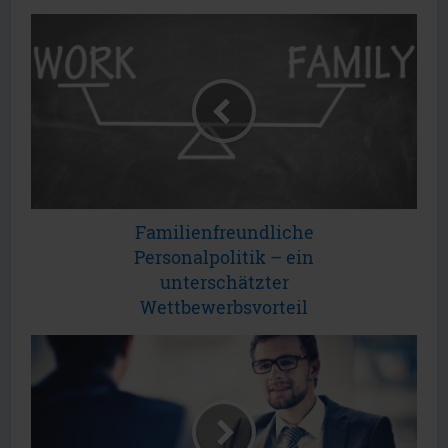
Familienfreundliche
Personalpolitik – ein
unterschätzter
Wettbewerbsvorteil