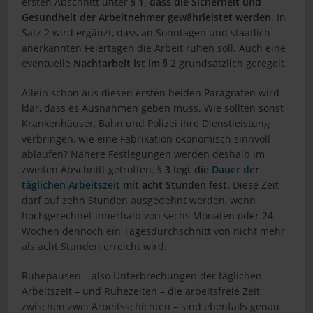
ersten Abschnitt unter
§ 1, dass die Sicherheit und
Gesundheit der Arbeitnehmer gewährleistet werden
. In
Satz 2 wird ergänzt, dass an Sonntagen und staatlich
anerkannten Feiertagen die Arbeit ruhen soll. Auch eine
eventuelle
Nachtarbeit ist im § 2
grundsätzlich geregelt.
Allein schon aus diesen ersten beiden Paragrafen wird
klar, dass es Ausnahmen geben muss. Wie sollten sonst
Krankenhäuser, Bahn und Polizei ihre Dienstleistung
verbringen, wie eine Fabrikation ökonomisch sinnvoll
ablaufen? Nähere Festlegungen werden deshalb im
zweiten Abschnitt getroffen.
§ 3 legt die
Dauer der
täglichen Arbeitszeit
mit acht Stunden fest.
Diese Zeit
darf auf zehn Stunden ausgedehnt werden, wenn
hochgerechnet innerhalb von sechs Monaten oder 24
Wochen dennoch ein Tagesdurchschnitt von nicht mehr
als acht Stunden erreicht wird.
Ruhepausen – also Unterbrechungen der täglichen
Arbeitszeit – und Ruhezeiten – die arbeitsfreie Zeit
zwischen zwei Arbeitsschichten – sind ebenfalls genau