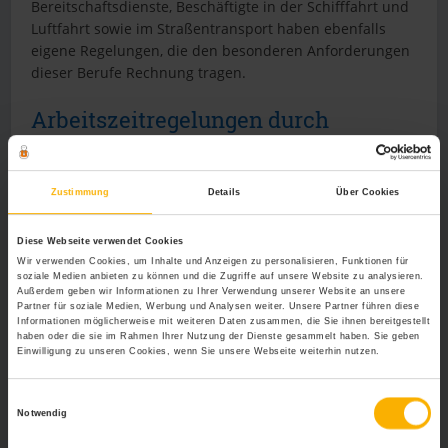
Bereitschaftsdienste, Beschäftigte in der Schifffahrt und
Luftfahrt sowie im Straßentransport haben ebenfalls
eigene Regelungen, die den besonderen Anforderungen
dieser Berufe Rechnung tragen.
Arbeitszeitregelungen durch
Mitbestimmung des Betriebsrates
Arbeitszeiten ändern, Pausen verlagern oder
Zustimmung
Details
Über Cookies
Überstunden anordnen sind betriebliche Maßnahmen,
die laut Betriebsverfassungsgesetz dem
Diese Webseite verwendet Cookies
Mitbestimmungsrecht eines Betriebsrates
unterliegen.
Wir verwenden Cookies, um Inhalte und Anzeigen zu personalisieren, Funktionen für
Wer als Betriebsinhaber also aufgrund eines erhöhten
soziale Medien anbieten zu können und die Zugriffe auf unsere Website zu analysieren.
Außerdem geben wir Informationen zu Ihrer Verwendung unserer Website an unsere
Arbeitsanfalles Mehrarbeit anordnen möchte, muss nach
Partner für soziale Medien, Werbung und Analysen weiter. Unsere Partner führen diese
§ 87 BetrVG den Betriebsrat in seine Entscheidung mit
Informationen möglicherweise mit weiteren Daten zusammen, die Sie ihnen bereitgestellt
haben oder die sie im Rahmen Ihrer Nutzung der Dienste gesammelt haben. Sie geben
einbeziehen.
Einwilligung zu unseren Cookies, wenn Sie unsere Webseite weiterhin nutzen.
Arbeitszeitgesetz in der Diskussion
Einwilligungsauswahl
Notwendig
Arbeitgeberverbände sehen allerdings immer mehr die