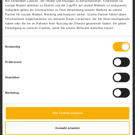
Wir verwenden Cookies, um Inhalte und Anzeigen zu personalisieren, Funktionen für
sorgt jedoch für neuen Schwung und fördert die
soziale Medien anbieten zu können und die Zugriffe auf unsere Website zu analysieren.
Eigeninitiative.
Außerdem geben wir Informationen zu Ihrer Verwendung unserer Website an unsere
Partner für soziale Medien, Werbung und Analysen weiter. Unsere Partner führen diese
Ideal ist es,
Mitarbeiter auszuwählen, deren Werte
Informationen möglicherweise mit weiteren Daten zusammen, die Sie ihnen bereitgestellt
den Werten des Unternehmens entsprechen
.
haben oder die sie im Rahmen Ihrer Nutzung der Dienste gesammelt haben. Sie geben
Einwilligung zu unseren Cookies, wenn Sie unsere Webseite weiterhin nutzen.
Sowohl die Produktivität als auch das Betriebsklima
lassen sich dadurch steigern.
Einwilligungsauswahl
Notwendig
Wichtig:
Das Portal personal-wissen.net stellt lediglich eine
allgemeine Informationsplattform dar. Konkrete Anfragen von
Präferenzen
Lesern können nicht beantwortet werden, da es sich dabei um
Rechtsberatung handeln würde. Falls Sie eine individuelle
Rechtsfrage haben sollten, wenden Sie sich bitte an einen
Statistiken
Rechtsanwalt oder an die Rechtsabteilung Ihrer Firma. Vielen
Dank für Ihr Verständnis.
Marketing
Weitere Relevante Beiträge Zu Diesem
Thema
Alle Cookies zulassen
Tipps zur optimalen Personalorganisation
Führungskompetenz
Auswahl erlauben