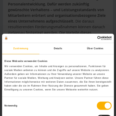
Personalentwicklung. Dafür werden zukünftig
gewünschte Verhaltens – und Leistungsstandards von
Mitarbeitern erörtert und organisationsbezogene Ziele
eines Unternehmens aufgeschlüsselt.
Die daraus
resultierenden Förderungsmaßnahmen können danach
zielgenau festgelegt werden. Die Vorteile dieses
systematischen Prozesses: Lernverluste werden
eingegrenzt, ein nach den jeweiligen Bedürfnissen
individuelles Maßnahmepaket kann erstellt werden und
Zustimmung
Details
Über Cookies
ökonomische, sowie pädagogische Ressourcen werden
sinnvoll eingesetzt.
Diese Webseite verwendet Cookies
Wir verwenden Cookies, um Inhalte und Anzeigen zu personalisieren, Funktionen für
soziale Medien anbieten zu können und die Zugriffe auf unsere Website zu analysieren.
Praktische Maßnahmen in der
Außerdem geben wir Informationen zu Ihrer Verwendung unserer Website an unsere
Partner für soziale Medien, Werbung und Analysen weiter. Unsere Partner führen diese
Personalentwicklung
Informationen möglicherweise mit weiteren Daten zusammen, die Sie ihnen bereitgestellt
haben oder die sie im Rahmen Ihrer Nutzung der Dienste gesammelt haben. Sie geben
Einwilligung zu unseren Cookies, wenn Sie unsere Webseite weiterhin nutzen.
Die Thematik, der Ort und die Zielgruppe sind
entscheidend dafür, welche Maßnahme allein oder in
Kombination mit anderen Maßnahmen als Paket zur
Einwilligungsauswahl
Notwendig
Anwendung kommt. Die zur Verfügung stehenden
Möglichkeiten müssen jedoch im Einklang mit den