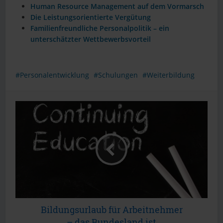
Human Resource Management auf dem Vormarsch
Die Leistungsorientierte Vergütung
Familienfreundliche Personalpolitik – ein
unterschätzter Wettbewerbsvorteil
Personalentwicklung
Schulungen
Weiterbildung
Bildungsurlaub für Arbeitnehmer
– das Bundesland ist