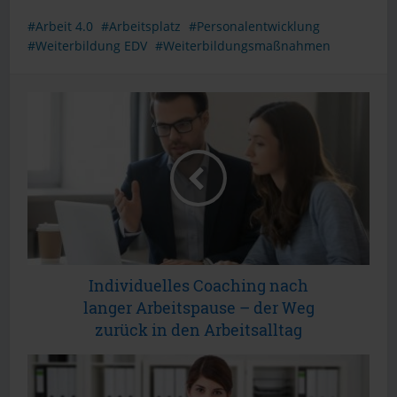
Arbeit 4.0
Arbeitsplatz
Personalentwicklung
Weiterbildung EDV
Weiterbildungsmaßnahmen
Individuelles Coaching nach
langer Arbeitspause – der Weg
zurück in den Arbeitsalltag