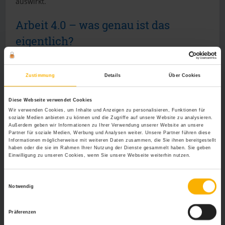
auswirkt.
Arbeit 4.0 – was genau ist das
eigentlich?
Im weitesten Sinne umfasst das Konzept Arbeit 4.0 neue
Modelle, was Technologien, Arbeitsorte, Arbeitszeiten
Zustimmung
Details
Über Cookies
und Arbeitsstrukturen angeht, die aufgrund der
Digitalisierung genutzt werden können. Ganz unfreiwillig
Diese Webseite verwendet Cookies
hat die Coronapandemie viele Unternehmen dazu
Wir verwenden Cookies, um Inhalte und Anzeigen zu personalisieren, Funktionen für
gezwungen, ihre Mitarbeiter ins Homeoffice zu schicken.
soziale Medien anbieten zu können und die Zugriffe auf unsere Website zu analysieren.
Das Homeoffice gilt als ein Aspekt des ortsunabhängigen
Außerdem geben wir Informationen zu Ihrer Verwendung unserer Website an unsere
Partner für soziale Medien, Werbung und Analysen weiter. Unsere Partner führen diese
Arbeitens, was bei der Arbeit 4.0 stark favorisiert wird.
Informationen möglicherweise mit weiteren Daten zusammen, die Sie ihnen bereitgestellt
Dabei steht gar nicht so sehr im Vordergrund, ob in
haben oder die sie im Rahmen Ihrer Nutzung der Dienste gesammelt haben. Sie geben
Einwilligung zu unseren Cookies, wenn Sie unsere Webseite weiterhin nutzen.
einem abhängigen Arbeitsverhältnis oder als
Selbstständiger gearbeitet wird, sondern mehr der
Umstand, dass diese Arbeitsform, jedenfalls wenn sie
Einwilligungsauswahl
Notwendig
nicht mit Mehrfachbelastungen wie Kinderbetreuung,
Homescooling o.Ä. einhergeht, wie es aktuell oft ist, viele
Vorteile für den arbeitenden Menschen hat. Keine
Präferenzen