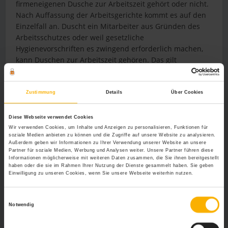
firmeneigenen Dusche zur Arbeitszeit gehört oder nicht.
Nach Auffassung der Arbeitsgerichte kommt es auf den
Einzelfall an. Duscht ein Mitarbeiter aus Gründen des
Arbeitsschutzes oder weil gesetzliche
Hygienevorschriften es zwingend erforderlich machen,
kann Duschen zur Arbeitszeit gehören. Das gilt
insbesondere dann, wenn ein Arbeitnehmer auf
Weisung des Arbeitgebers handelt und zwingend vor
oder nach der Schicht duschen muss. Dann zählt
Zustimmung
Details
Über Cookies
Duschen regelmäßig zur Arbeitszeit, was beispielsweise
für Angestellte in sterilen Laboren gelten kann. Anderes
Diese Webseite verwendet Cookies
gilt, wenn das Duschen im Unternehmen lediglich dem
Wir verwenden Cookies, um Inhalte und Anzeigen zu personalisieren, Funktionen für
soziale Medien anbieten zu können und die Zugriffe auf unsere Website zu analysieren.
Wohlbefinden des Mitarbeiters dient. Dann kann dieser
Außerdem geben wir Informationen zu Ihrer Verwendung unserer Website an unsere
vom Arbeitgeber keine Bezahlung dafür verlangen.
Partner für soziale Medien, Werbung und Analysen weiter. Unsere Partner führen diese
Informationen möglicherweise mit weiteren Daten zusammen, die Sie ihnen bereitgestellt
Allerdings gibt es zu diesem Sachverhalt noch keine
haben oder die sie im Rahmen Ihrer Nutzung der Dienste gesammelt haben. Sie geben
wegweisende Entscheidung des Bundesarbeitsgerichts
Einwilligung zu unseren Cookies, wenn Sie unsere Webseite weiterhin nutzen.
oder eines Landesarbeitsgerichts.
Einwilligungsauswahl
Um rechtliche Auseinandersetzung in Bezug auf das
Notwendig
Umkleiden und Duschen zwischen Arbeitgeber und
Arbeitnehmer zu vermeiden, ist es sinnvoll klare