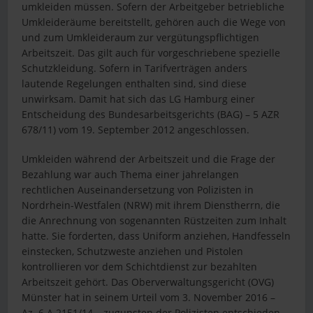
umkleiden müssen. Sofern der Arbeitgeber betriebliche
Umkleideräume bereitstellt, gehören auch die Wege von
und zum Umkleideraum zur vergütungspflichtigen
Arbeitszeit. Das gilt auch für vorgeschriebene spezielle
Schutzkleidung. Sofern in Tarifverträgen anders
lautende Regelungen enthalten sind, sind diese
unwirksam. Damit hat sich das LG Hamburg einer
Entscheidung des Bundesarbeitsgerichts (BAG) – 5 AZR
678/11) vom 19. September 2012 angeschlossen.
Umkleiden während der Arbeitszeit und die Frage der
Bezahlung war auch Thema einer jahrelangen
rechtlichen Auseinandersetzung von Polizisten in
Nordrhein-Westfalen (NRW) mit ihrem Dienstherrn, die
die Anrechnung von sogenannten Rüstzeiten zum Inhalt
hatte. Sie forderten, dass Uniform anziehen, Handfesseln
einstecken, Schutzweste anziehen und Pistolen
kontrollieren vor dem Schichtdienst zur bezahlten
Arbeitszeit gehört. Das Oberverwaltungsgericht (OVG)
Münster hat in seinem Urteil vom 3. November 2016 –
Az. 6 A 2151/14 – zugunsten der Polizisten entschieden.