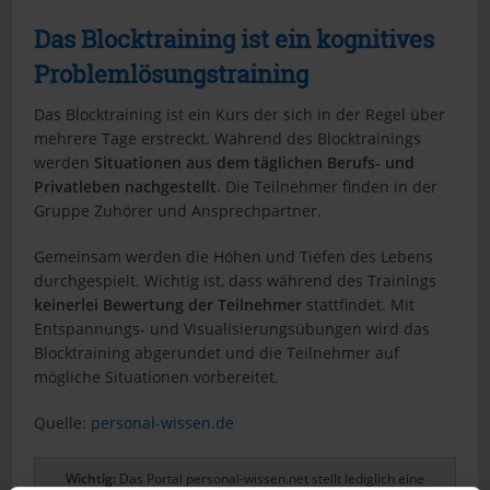
Das Blocktraining ist ein kognitives
Problemlösungstraining
Das Blocktraining ist ein Kurs der sich in der Regel über
mehrere Tage erstreckt. Während des Blocktrainings
werden
Situationen aus dem täglichen Berufs- und
Privatleben nachgestellt
. Die Teilnehmer finden in der
Gruppe Zuhörer und Ansprechpartner.
Gemeinsam werden die Höhen und Tiefen des Lebens
durchgespielt. Wichtig ist, dass während des Trainings
keinerlei Bewertung der Teilnehmer
stattfindet. Mit
Entspannungs- und Visualisierungsübungen wird das
Blocktraining abgerundet und die Teilnehmer auf
mögliche Situationen vorbereitet.
Quelle:
personal-wissen.de
Wichtig:
Das Portal personal-wissen.net stellt lediglich eine