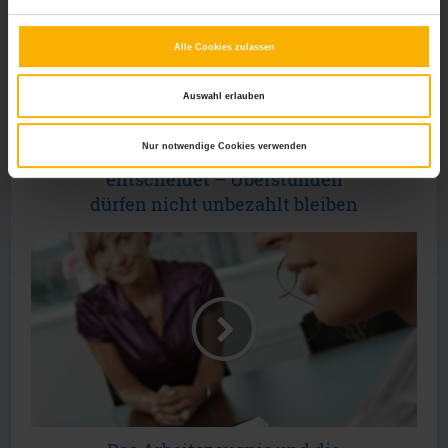
Alle Cookies zulassen
Auswahl erlauben
Nur notwendige Cookies verwenden
Bundesarbeitsgericht
entscheidet – Überstunden
dürfen nicht unbezahlt bleiben