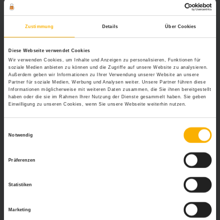
allgemeine Informationsplattform dar. Konkrete Anfragen von
Lesern können nicht beantwortet werden, da es sich dabei um
Rechtsberatung handeln würde. Falls Sie eine individuelle
Zustimmung
Details
Über Cookies
Rechtsfrage haben sollten, wenden Sie sich bitte an einen
Rechtsanwalt oder an die Rechtsabteilung Ihrer Firma. Vielen
Dank für Ihr Verständnis.
Diese Webseite verwendet Cookies
Wir verwenden Cookies, um Inhalte und Anzeigen zu personalisieren, Funktionen für
soziale Medien anbieten zu können und die Zugriffe auf unsere Website zu analysieren.
Weitere Relevante Beiträge Zu Diesem
Außerdem geben wir Informationen zu Ihrer Verwendung unserer Website an unsere
Partner für soziale Medien, Werbung und Analysen weiter. Unsere Partner führen diese
Thema
Informationen möglicherweise mit weiteren Daten zusammen, die Sie ihnen bereitgestellt
haben oder die sie im Rahmen Ihrer Nutzung der Dienste gesammelt haben. Sie geben
Burnout – wenn Körper, Geist und Seele
Einwilligung zu unseren Cookies, wenn Sie unsere Webseite weiterhin nutzen.
ausgebrannt sind
Maßnahmen bei Mobbing am Arbeitsplatz
Einwilligungsauswahl
Der Hund im Büro – nicht nur für den Besitzer eine
Notwendig
Bereicherung
Präferenzen
Statistiken
Marketing