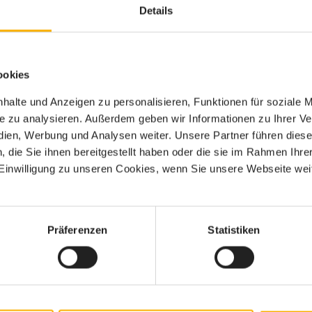
amms zu treffen.
Details
piel Vorteile beim schnellen Besuch eines Facharztes oder
mgeist stärken. Das können zum Beispiel exklusive
ookies
anz individuell und ungezwungen in Anspruch nehmen
aktiv zur Verfügung steht und mithilft, individuelle
halte und Anzeigen zu personalisieren, Funktionen für soziale 
itnehmer als attraktiven Benefit.
ite zu analysieren. Außerdem geben wir Informationen zu Ihrer 
edien, Werbung und Analysen weiter. Unsere Partner führen dies
otionalen Lohnbestandteilen gesprochen. Wichtig ist,
die Sie ihnen bereitgestellt haben oder die sie im Rahmen Ihre
inwilligung zu unseren Cookies, wenn Sie unsere Webseite weit
en und als Arbeitnehmer zu zeigen, dass im Fokus der
aft steht. Aus diesem Grund gelten klassische Benefits
sen nicht mehr als zeitgemäß und sind auch für
er Grund mehr, sich für einen bestimmten Arbeitgeber zu
Präferenzen
Statistiken
modernen Arbeitswelt ein Muss