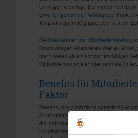
Umfragen widerlegt. Der moderne Arbeitne
Erwartungen an den Arbeitgeber
Punkte wi
Tätigkeit regelmäßig ganz oben auf der Lis
Die
Maßnahmen zur Mitarbeiterbindung
so
Entwicklungen orientieren. Wer als Arbeit
mehr bieten als ein konkurrenzfähiges Geh
Digitalisierung spielen hier zentrale Rollen.
Benefits für Mitarbeite
Faktor
Benefits, also zusätzliche Vorteile für Arb
Arbeitsplatzes. Was früher der Firmenwag
die individuellen Benefit-Pakete, von dene
vor allem individuell und bieten einen ech