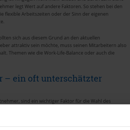
hmer legt Wert auf andere Faktoren. So stehen bei den
e flexible Arbeitszeiten oder der Sinn der eigenen
te.
llten sich aus diesem Grund an den aktuellen
geber attraktiv sein möchte, muss seinen Mitarbeitern also
alt. Themen wie die Work-Life-Balance oder auch die
r – ein oft unterschätzter
eitnehmer, sind ein wichtiger Faktor für die Wahl des
en für einige ausgewählte Arbeitnehmer war, sind heute
n jeder profitiert. Moderne
Benefits für Mitarbeiter
sind
ten Mehrwert. Hier ist zudem etwas Kreativität gefragt, um