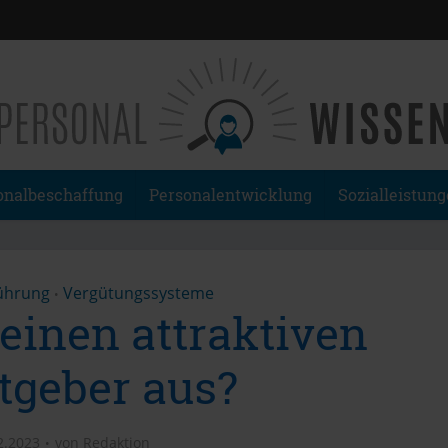
onalbeschaffung
Personalentwicklung
Sozialleistun
führung
Vergütungssysteme
•
einen attraktiven
tgeber aus?
2.2023
von
Redaktion