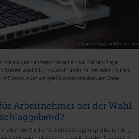
shutterstock.com/Deemerwh
für viele Unternehmen inzwischen zur Existenzfrage
d hohem Ausbildungsstand haben mittlerweile die freie
sein möchten. Aber welche Faktoren machen am Ende
für Arbeitnehmer bei der Wahl
sschlaggebend?
vor allem die Verdienst- und Aufstiegsmöglichkeiten sind,
ung ist hingegen nicht mehr aktuell und durch zahlreiche