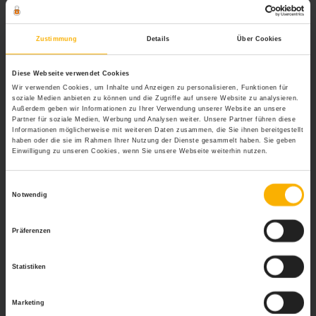
Möchte man eine
Kündigungsschutzklage
einreichen,
muss dies innerhalb der gesetzlichen Frist von drei
Wochen nach Erhalt des Kündigungsschreibens
Zustimmung
Details
Über Cookies
geschehen.
Diese Webseite verwendet Cookies
Alkohol im Homeoffice
Wir verwenden Cookies, um Inhalte und Anzeigen zu personalisieren, Funktionen für
soziale Medien anbieten zu können und die Zugriffe auf unsere Website zu analysieren.
Es gibt keine rechtliche Regelung für den Genuss von
Außerdem geben wir Informationen zu Ihrer Verwendung unserer Website an unsere
Partner für soziale Medien, Werbung und Analysen weiter. Unsere Partner führen diese
Alkohol am Arbeitsplatz. In der Regel ist dieser jedoch
Informationen möglicherweise mit weiteren Daten zusammen, die Sie ihnen bereitgestellt
vertraglich festgehalten. Ist das der Fall, gilt für das
haben oder die sie im Rahmen Ihrer Nutzung der Dienste gesammelt haben. Sie geben
Homeoffice die gleiche Regelung wie für das Büro im
Einwilligung zu unseren Cookies, wenn Sie unsere Webseite weiterhin nutzen.
Unternehmen. Ohne vertragliche Festsetzung ist es für
Arbeitgeber zwar schwieriger, Alkoholkonsum etwa als
Einwilligungsauswahl
Notwendig
Kündigungsgrund anzubringen, aber dennoch sollte hier
mit Bedacht gehandelt werden. Sobald Alkoholgenuss
die Leistung beeinträchtig, kann er als Kündigungsgrund
Präferenzen
greifen.
Statistiken
Wichtig:
Das Portal personal-wissen.net stellt lediglich eine
allgemeine Informationsplattform dar. Konkrete Anfragen von
Marketing
Lesern können nicht beantwortet werden, da es sich dabei um