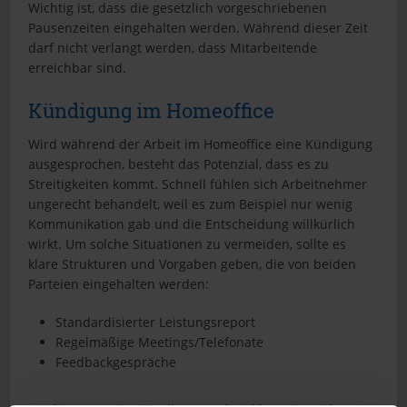
Wichtig ist, dass die gesetzlich vorgeschriebenen
Pausenzeiten eingehalten werden. Während dieser Zeit
darf nicht verlangt werden, dass Mitarbeitende
erreichbar sind.
Kündigung im Homeoffice
Wird während der Arbeit im Homeoffice eine Kündigung
ausgesprochen, besteht das Potenzial, dass es zu
Streitigkeiten kommt. Schnell fühlen sich Arbeitnehmer
ungerecht behandelt, weil es zum Beispiel nur wenig
Kommunikation gab und die Entscheidung willkürlich
wirkt. Um solche Situationen zu vermeiden, sollte es
klare Strukturen und Vorgaben geben, die von beiden
Parteien eingehalten werden:
Standardisierter Leistungsreport
Regelmäßige Meetings/Telefonate
Feedbackgespräche