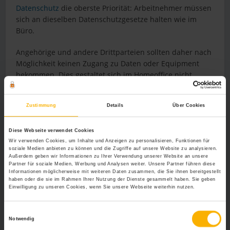
Datenschutz
die oberste Priorität: Arbeitnehmer müssen
sich an dieselben Datenschutzgesetze halten wie im
Büro.
Angehörige und andere Drittparteien sollten daher nach
Möglichkeit keinen Zugang zu Daten oder Equipment
bekommen. Dies gestaltet sich im Homeoffice nicht
immer ganz einfach, und besonders Hacker machen sich
Schwachstellen, wie etwa unsichere Netzwerke, zunutze.
Zustimmung
Details
Über Cookies
Es ist daher für Unternehmen einerseits besonders
wichtig Angestellte für die Bedeutung von Datenschutz
Diese Webseite verwendet Cookies
im Homeoffice zu sensibilisieren, und sich andererseits
Wir verwenden Cookies, um Inhalte und Anzeigen zu personalisieren, Funktionen für
soziale Medien anbieten zu können und die Zugriffe auf unsere Website zu analysieren.
durch einen Versicherungsschutz für verlorene oder
Außerdem geben wir Informationen zu Ihrer Verwendung unserer Website an unsere
kompromittierte Daten abzusichern. Viele Betriebe
Partner für soziale Medien, Werbung und Analysen weiter. Unsere Partner führen diese
Informationen möglicherweise mit weiteren Daten zusammen, die Sie ihnen bereitgestellt
haben auch für die reguläre Arbeit keine ausreichende
haben oder die sie im Rahmen Ihrer Nutzung der Dienste gesammelt haben. Sie geben
Absicherung ihrer Daten, weshalb der Abschluss einer
Einwilligung zu unseren Cookies, wenn Sie unsere Webseite weiterhin nutzen.
zusätzlichen Cyberversicherung
eine sinnvolle
Ergänzung sein kann.
Einwilligungsauswahl
Notwendig