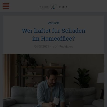
Wissen
Wer haftet für Schäden
im Homeoffice?
von
04.08.2021
Redaktion