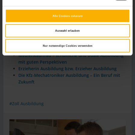
Rechtsanwalt oder an die Rechtsabteilung Ihrer Firma. Vielen
Dank für Ihr Verständnis.
Alle Cookies zulassen
Weitere Relevante Beiträge Zu Diesem
Thema
Auswahl erlauben
Ausbildung zum Polizisten / zur Polizistin –
Nur notwendige Cookies verwenden
Voraussetzungen und Möglichkeiten
Medienkauffrau – schulische und duale Ausbildung
mit guten Perspektiven
Erzieherin Ausbildung bzw. Erzieher Ausbildung
Die Kfz-Mechatroniker Ausbildung – Ein Beruf mit
Zukunft
Zoll Ausbildung