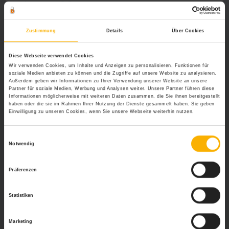
Die Bezahlung
Wer die Zoll Ausbildung erfolgreich abgeschlossen hat
Zustimmung
Details
Über Cookies
und einen Job beim Zoll erhält, der darf sich über einen
sicheren Arbeitsplatz mit guter Bezahlung,
Diese Webseite verwendet Cookies
hervorragenden Sozialleistungen und interessanten
Wir verwenden Cookies, um Inhalte und Anzeigen zu personalisieren, Funktionen für
beruflichen und Weiterbildungs-Perspektiven freuen. Die
soziale Medien anbieten zu können und die Zugriffe auf unsere Website zu analysieren.
Entlohnung erfolgt nach den Tarifbestimmungen für
Außerdem geben wir Informationen zu Ihrer Verwendung unserer Website an unsere
Partner für soziale Medien, Werbung und Analysen weiter. Unsere Partner führen diese
Beamte und Tarifbeschäftigte des Bundes. Neben
Informationen möglicherweise mit weiteren Daten zusammen, die Sie ihnen bereitgestellt
großzügigen
Urlaubsregelungen
gibt es weitere
haben oder die sie im Rahmen Ihrer Nutzung der Dienste gesammelt haben. Sie geben
Einwilligung zu unseren Cookies, wenn Sie unsere Webseite weiterhin nutzen.
Zusatzleistungen
wie freiwillige Zahlungen in eine
Betriebsrente oder eine Entgeltumwandlung. Übrigens
erhalten Auszubildende und Studenten bereits während
Einwilligungsauswahl
Notwendig
ihrer Zoll Ausbildung ein attraktives
Anwärtergrundgehalt.
Präferenzen
Wichtig:
Das Portal personal-wissen.net stellt lediglich eine
allgemeine Informationsplattform dar. Konkrete Anfragen von
Statistiken
Lesern können nicht beantwortet werden, da es sich dabei um
Rechtsberatung handeln würde. Falls Sie eine individuelle
Rechtsfrage haben sollten, wenden Sie sich bitte an einen
Marketing