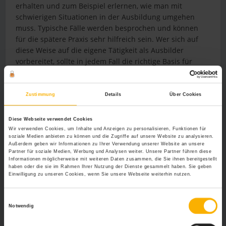
erhalten und zum Beispiel erlernen, wie man mit
schwierigen Situationen in der Ausbildung umgehen
muss. Typische Fälle werden besprochen und können
für die spätere Praxis sehr hilfreich sein. Wer sich auf
diese Weise auf die eigene Tätigkeit als Ausbilder
vorbereitet, sollte in jedem Fall die richtige Basis für
diese anspruchsvolle Tätigkeit haben. Schon von einem
Kurs können Azubis in ganzen Jahrgängen profitieren.
Zustimmung
Details
Über Cookies
Wichtig:
Das Portal personal-wissen.net stellt lediglich eine
allgemeine Informationsplattform dar. Konkrete Anfragen von
Diese Webseite verwendet Cookies
Lesern können nicht beantwortet werden, da es sich dabei um
Wir verwenden Cookies, um Inhalte und Anzeigen zu personalisieren, Funktionen für
Rechtsberatung handeln würde. Falls Sie eine individuelle
soziale Medien anbieten zu können und die Zugriffe auf unsere Website zu analysieren.
Rechtsfrage haben sollten, wenden Sie sich bitte an einen
Außerdem geben wir Informationen zu Ihrer Verwendung unserer Website an unsere
Partner für soziale Medien, Werbung und Analysen weiter. Unsere Partner führen diese
Rechtsanwalt oder an die Rechtsabteilung Ihrer Firma. Vielen
Informationen möglicherweise mit weiteren Daten zusammen, die Sie ihnen bereitgestellt
Dank für Ihr Verständnis.
haben oder die sie im Rahmen Ihrer Nutzung der Dienste gesammelt haben. Sie geben
Einwilligung zu unseren Cookies, wenn Sie unsere Webseite weiterhin nutzen.
Weitere Relevante Beiträge Zu Diesem
Einwilligungsauswahl
Thema
Notwendig
Praxistipps für angehende Ausbilder