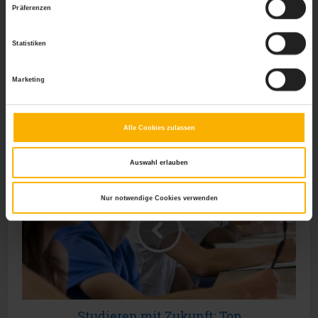
Medienkauffrau – schulische und duale Ausbildung
Präferenzen
mit guten Perspektiven
Diese fünf Soft Skills machen einen guten
Statistiken
Eventmanager aus
Bundeswehr Ausbildung
Marketing
Ausbilder
Alle Cookies zulassen
Auswahl erlauben
Nur notwendige Cookies verwenden
Studieren mit Zukunft: Top