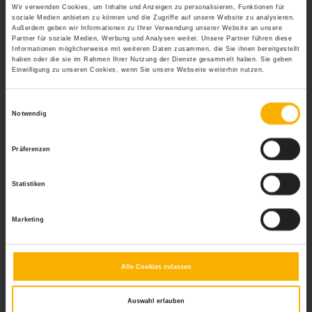
bereitgestellt werden. So können Arbeitsgegebenheiten
Wir verwenden Cookies, um Inhalte und Anzeigen zu personalisieren, Funktionen für
und -prozesse selbstständig optimiert werden.
soziale Medien anbieten zu können und die Zugriffe auf unsere Website zu analysieren.
Außerdem geben wir Informationen zu Ihrer Verwendung unserer Website an unsere
Außerdem kann es ratsam sein, allgemeingültige Regeln
Partner für soziale Medien, Werbung und Analysen weiter. Unsere Partner führen diese
für Gemeinschaftsräume (Nutzung des Kühlschranks,
Informationen möglicherweise mit weiteren Daten zusammen, die Sie ihnen bereitgestellt
haben oder die sie im Rahmen Ihrer Nutzung der Dienste gesammelt haben. Sie geben
Verhalten in der Küche) aufzustellen und zu
Einwilligung zu unseren Cookies, wenn Sie unsere Webseite weiterhin nutzen.
kommunizieren, so gelten einheitliche Regeln für alle
und niemand fühlt sich alleingelassen.
Einwilligungsauswahl
Notwendig
Die Wichtigkeit von Sauberkeit am Arbeitsplatz sollte
nicht unterschätzt werden! Denn gesunde
Mitarbeiter
Präferenzen
arbeiten produktiver
und das kommt letztendlich dem
ganzen Unternehmen zugute.
Statistiken
Wichtig:
Das Portal personal-wissen.net stellt lediglich eine
allgemeine Informationsplattform dar. Konkrete Anfragen von
Marketing
Lesern können nicht beantwortet werden, da es sich dabei um
Rechtsberatung handeln würde. Falls Sie eine individuelle
Rechtsfrage haben sollten, wenden Sie sich bitte an einen
Rechtsanwalt oder an die Rechtsabteilung Ihrer Firma. Vielen
Alle Cookies zulassen
Dank für Ihr Verständnis.
Auswahl erlauben