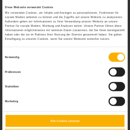
Rechtsanwalt oder an die Rechtsabteilung Ihrer Firma. Vielen
Diese Webseite verwendet Cookies
Dank für Ihr Verständnis.
Wir verwenden Cookies, um Inhalte und Anzeigen zu personalisieren, Funktionen für
soziale Medien anbieten zu können und die Zugriffe auf unsere Website zu analysieren.
Außerdem geben wir Informationen zu Ihrer Verwendung unserer Website an unsere
Weitere Relevante Beiträge Zu Diesem
Partner für soziale Medien, Werbung und Analysen weiter. Unsere Partner führen diese
Informationen möglicherweise mit weiteren Daten zusammen, die Sie ihnen bereitgestellt
Thema
haben oder die sie im Rahmen Ihrer Nutzung der Dienste gesammelt haben. Sie geben
Einwilligung zu unseren Cookies, wenn Sie unsere Webseite weiterhin nutzen.
Arbeitnehmerbindung durch Ergonomie und
Sicherheit im Büro
Einwilligungsauswahl
Telefonische Erreichbarkeit sicherstellen – Chancen
Notwendig
und Risiken verschiedener Möglichkeiten
Der Büroarbeitsplatz – produktive Basis eines jeden
Präferenzen
Unternehmens
Sicherheit im Büro – die Standards in der Schweiz
Statistiken
Gesundheit
ständiges Sitzen
Steh-Sitz Tisch
Marketing
Alle Cookies zulassen