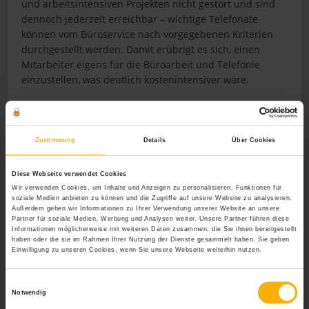
und arbeitsintensiven Projekten nicht gestört und sind
dennoch jederzeit erreichbar – wichtige Telefonate
können vom Büroservice nach vorgegebenen Kriterien
durchgestellt werden. Damit erübrigt es sich, einen
Mitarbeiter eigens für die Büroarbeit und Telefonie
einzustellen, was deutlich kostenintensiver wäre.
Eigenes Personal
Eigens geschultes Personal ist zwar kostenintensiver,
Zustimmung
Details
Über Cookies
kann sich aber dennoch lohnen: Der Mitarbeiter sitzt
direkt im Unternehmen und kann sich mit der Firma
Diese Webseite verwendet Cookies
identifizieren. Hier werden Probleme direkt vor Ort
Wir verwenden Cookies, um Inhalte und Anzeigen zu personalisieren, Funktionen für
gelöst und der Kunde hat einen direkten Kontakt zum
soziale Medien anbieten zu können und die Zugriffe auf unsere Website zu analysieren.
Außerdem geben wir Informationen zu Ihrer Verwendung unserer Website an unsere
gewünschten Ansprechpartner. Eine
Telefonanlage mit
Partner für soziale Medien, Werbung und Analysen weiter. Unsere Partner führen diese
Automatic Call Distribution
(ACD) sorgt dafür, dass
Informationen möglicherweise mit weiteren Daten zusammen, die Sie ihnen bereitgestellt
eingehende Anrufe aufgereiht und gleichmäßig an die
haben oder die sie im Rahmen Ihrer Nutzung der Dienste gesammelt haben. Sie geben
Einwilligung zu unseren Cookies, wenn Sie unsere Webseite weiterhin nutzen.
verfügbaren Mitarbeiter verteilt werden. Damit ist es
möglich, dass sich Mitarbeiter aus verschiedenen
Einwilligungsauswahl
Bereichen mit der Telefonie befassen. Auch hier gilt
Notwendig
jedoch: Je mehr Personal vorhanden ist, desto mehr