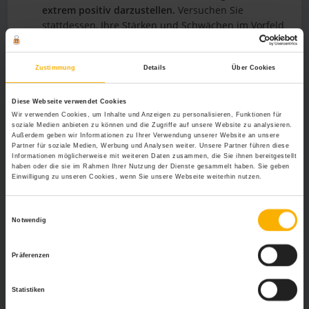
extrem positiv darzustellen.
Versuchen Sie
stattdessen, Ihre Stärken und Schwächen im Vorfeld
zu erkennen und ausgewählte Beispiele zu nennen,
um sich nicht unter Wert zu verkaufen oder zu hohe
Zustimmung
Details
Über Cookies
Erwartungen zu schüren.
Signalisieren Sie, dass Sie bereit sind, an sich zu
arbeiten.
Schwächen erscheinen beinahe schon
Diese Webseite verwendet Cookies
charmant, wenn der Bewerber die Bereitschaft
Wir verwenden Cookies, um Inhalte und Anzeigen zu personalisieren, Funktionen für
soziale Medien anbieten zu können und die Zugriffe auf unsere Website zu analysieren.
zeigt, diese Schwächen zugunsten seines neuen
Außerdem geben wir Informationen zu Ihrer Verwendung unserer Website an unsere
Arbeitseinsatzes zu ändern.
Partner für soziale Medien, Werbung und Analysen weiter. Unsere Partner führen diese
Informationen möglicherweise mit weiteren Daten zusammen, die Sie ihnen bereitgestellt
Vor allem
Fremdsprachenkenntnisse oder
haben oder die sie im Rahmen Ihrer Nutzung der Dienste gesammelt haben. Sie geben
mangelnde Erfahrungen im Umgang mit
Einwilligung zu unseren Cookies, wenn Sie unsere Webseite weiterhin nutzen.
bestimmten Computerprogrammen sind leicht zu
behebende Schwachpunkte,
bei denen
Einwilligungsauswahl
Lernbereitschaft Ihnen angerechnet wird.
Notwendig
Liefern Sie Ihre Stärken und Schwächen nicht als
bloße Auflistung ab,
sondern begründen Sie Ihre
Präferenzen
genannten Aspekte. Das beugt nicht nur
Missverständnissen vor, sondern erleichtert dem
Statistiken
zukünftigen Arbeitgeber auch die Einschätzung und