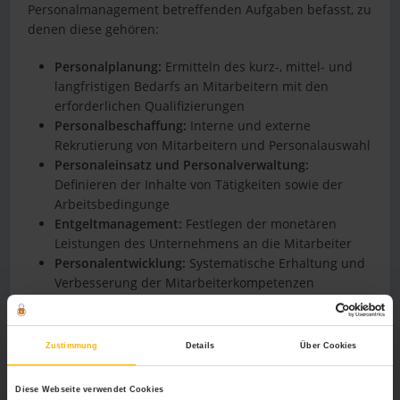
Personalmanagement betreffenden Aufgaben befasst, zu
denen diese gehören:
Personalplanung:
Ermitteln des kurz-, mittel- und
langfristigen Bedarfs an Mitarbeitern mit den
erforderlichen Qualifizierungen
Personalbeschaffung:
Interne und externe
Rekrutierung von Mitarbeitern und Personalauswahl
Personaleinsatz und Personalverwaltung:
Definieren der Inhalte von Tätigkeiten sowie der
Arbeitsbedingunge
Entgeltmanagement:
Festlegen der monetären
Leistungen des Unternehmens an die Mitarbeiter
Personalentwicklung:
Systematische Erhaltung und
Verbesserung der Mitarbeiterkompetenzen
Personalcontrolling:
Planung, Steuerung und
Kontrolle personalwirtschaftlicher Prozesse
Zustimmung
Details
Über Cookies
Die Vorteile einer Weiterbildung im
Diese Webseite verwendet Cookies