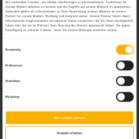
Personalmanagement
Wir verwenden Cookies, um Inhalte und Anzeigen zu personalisieren, Funktionen für
soziale Medien anbieten zu können und die Zugriffe auf unsere Website zu analysieren.
Die Weiterbildung im Personalmanagement eignet sich
Außerdem geben wir Informationen zu Ihrer Verwendung unserer Website an unsere
Partner für soziale Medien, Werbung und Analysen weiter. Unsere Partner führen diese
für ganz unterschiedliche Zielgruppen. Dazu gehören
Informationen möglicherweise mit weiteren Daten zusammen, die Sie ihnen bereitgestellt
Personen, die bereits im Personalmanagement arbeiten
haben oder die sie im Rahmen Ihrer Nutzung der Dienste gesammelt haben. Sie geben
Einwilligung zu unseren Cookies, wenn Sie unsere Webseite weiterhin nutzen.
und die ihre Kenntnisse erweitern, verbessern und
aktualisieren möchten. Weiterbildung im
Personalmanagement ist auch wichtig für alle, die sich
Einwilligungsauswahl
Notwendig
beruflich verändern und in den Personalbereich
wechseln möchten oder aufgrund einer verbesserten
Qualifikation eine Führungsposition anstreben.
Präferenzen
Die Vorteile einer Weiterbildung im
Statistiken
Personalmanagement sind schnell auf den Punkt
gebracht:
Sie profitieren von einer fachlichen
Marketing
Spezialisierung, sind thematisch auf dem neuesten
Stand, können eine Position mit mehr Verantwortung
übernehmen, was automatisch auch mit einem höheren
Alle Cookies zulassen
Gehalt verbunden ist und tun jede Menge für Ihren
persönlichen Erfolg und für Ihre berufliche
Zufriedenheit.
Auswahl erlauben