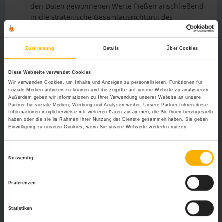
den Daten gewonnenen Werte fließen anschließend
in die strategische Gesamtausrichtung des
Unternehmens ein.
Eine weitere Form der Mitarbeiterbefragung ist das
Aufbau- und Einbindungsmanagementprogramm.
Zustimmung
Details
Über Cookies
Hierbei lassen sich auch Fragen einsetzen, zu denen
die Beschäftigten keine eindeutige Meinung haben.
Diese Webseite verwendet Cookies
Die Befragung ist vielmehr ein Instrument für ein
Wir verwenden Cookies, um Inhalte und Anzeigen zu personalisieren, Funktionen für
soziale Medien anbieten zu können und die Zugriffe auf unsere Website zu analysieren.
zyklischen Verbesserungs- und
Außerdem geben wir Informationen zu Ihrer Verwendung unserer Website an unsere
Veränderungsprogramm des Unternehmens.
Partner für soziale Medien, Werbung und Analysen weiter. Unsere Partner führen diese
Informationen möglicherweise mit weiteren Daten zusammen, die Sie ihnen bereitgestellt
Die
Klimabefragung
mit Rückspiegelung hat das Ziel,
haben oder die sie im Rahmen Ihrer Nutzung der Dienste gesammelt haben. Sie geben
aus einer Meinungserfassung bestimmte
Einwilligung zu unseren Cookies, wenn Sie unsere Webseite weiterhin nutzen.
Rückschlüsse für das weitere Handeln zu ziehen.
Dabei setzen sich die Mitarbeiter selbst mit den
Einwilligungsauswahl
Befunden auseinander und erarbeiten sich den
Notwendig
eigenen Handlungsbedarf. Selbstverständlich wird
hier der Betriebsrat mit einbezogen werden, um die
Präferenzen
Akzeptanz bei den Mitarbeitern zu erhöhen. Mit
dieser Form der Mitarbeiterbefragung lässt sich das
Statistiken
Betriebsklima meist wesentlich verbessern.