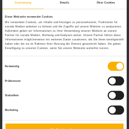
Zustimmung
Details
Über Cookies
Wie kann das Unternehmen
Mitarbeiter während einer
Diese Webseite verwendet Cookies
Urlaubssperre unterstützen?
Wir verwenden Cookies, um Inhalte und Anzeigen zu personalisieren, Funktionen für
soziale Medien anbieten zu können und die Zugriffe auf unsere Website zu analysieren.
Außerdem geben wir Informationen zu Ihrer Verwendung unserer Website an unsere
Unternehmen sollten alternative Arbeitsmodelle
Partner für soziale Medien, Werbung und Analysen weiter. Unsere Partner führen diese
anbieten, offene Kommunikation pflegen und flexibel auf
Informationen möglicherweise mit weiteren Daten zusammen, die Sie ihnen bereitgestellt
haben oder die sie im Rahmen Ihrer Nutzung der Dienste gesammelt haben. Sie geben
die Bedürfnisse der Mitarbeiter eingehen, um die
Einwilligung zu unseren Cookies, wenn Sie unsere Webseite weiterhin nutzen.
Produktivität zu gewährleisten und das Vertrauen zu
stärken.
Einwilligungsauswahl
Notwendig
Präferenzen
Wichtig:
Das Portal personal-wissen.net stellt lediglich eine
allgemeine Informationsplattform dar. Konkrete Anfragen von
Statistiken
Lesern können nicht beantwortet werden, da es sich dabei um
Rechtsberatung handeln würde. Falls Sie eine individuelle
Rechtsfrage haben sollten, wenden Sie sich bitte an einen
Marketing
Rechtsanwalt oder an die Rechtsabteilung Ihrer Firma. Vielen
Dank für Ihr Verständnis.