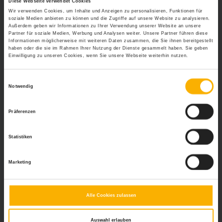
Diese Webseite verwendet Cookies
kommt der Arbeitgeber auf.
Wir verwenden Cookies, um Inhalte und Anzeigen zu personalisieren, Funktionen für
soziale Medien anbieten zu können und die Zugriffe auf unsere Website zu analysieren.
Außerdem geben wir Informationen zu Ihrer Verwendung unserer Website an unsere
Begriffsabgrenzung
Partner für soziale Medien, Werbung und Analysen weiter. Unsere Partner führen diese
Informationen möglicherweise mit weiteren Daten zusammen, die Sie ihnen bereitgestellt
haben oder die sie im Rahmen Ihrer Nutzung der Dienste gesammelt haben. Sie geben
Im Unterschied zur Betriebsversammlung wird die
Einwilligung zu unseren Cookies, wenn Sie unsere Webseite weiterhin nutzen.
Mitarbeiter- oder Belegschaftsversammlung durch die
Unternehmensleitung einberufen. Sie ist also eine
Einwilligungsauswahl
Veranstaltung des Arbeitgebers.
Notwendig
Wichtig:
Das Portal personal-wissen.net stellt lediglich eine
Präferenzen
allgemeine Informationsplattform dar. Konkrete Anfragen von
Lesern können nicht beantwortet werden, da es sich dabei um
Rechtsberatung handeln würde. Falls Sie eine individuelle
Statistiken
Rechtsfrage haben sollten, wenden Sie sich bitte an einen
Rechtsanwalt oder an die Rechtsabteilung Ihrer Firma. Vielen
Dank für Ihr Verständnis.
Marketing
Weitere Relevante Beiträge Zu Diesem
Alle Cookies zulassen
Thema
Gründung eines Betriebsrates
Auswahl erlauben