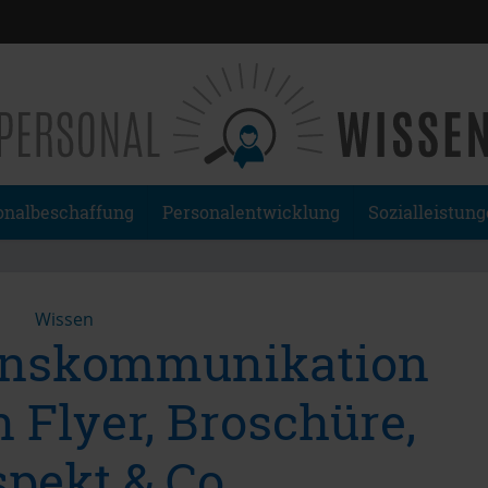
onalbeschaffung
Personalentwicklung
Sozialleistun
Wissen
nskommunikation
n Flyer, Broschüre,
spekt & Co