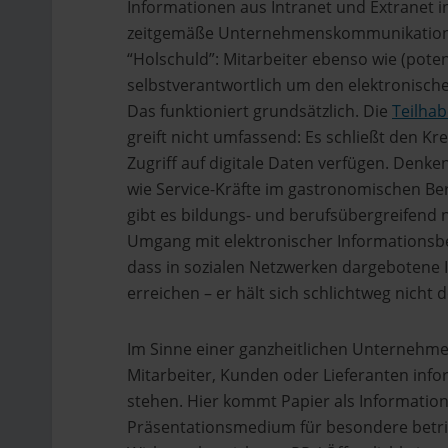
Informationen aus Intranet und Extranet i
zeitgemäße Unternehmenskommunikation e
“Holschuld”: Mitarbeiter ebenso wie (pote
selbstverantwortlich um den elektronisch
Das funktioniert grundsätzlich. Die
Teilha
greift nicht umfassend: Es schließt den Kr
Zugriff auf digitale Daten verfügen. Denken
wie Service-Kräfte im gastronomischen Be
gibt es bildungs- und berufsübergreifend 
Umgang mit elektronischer Informationsb
dass in sozialen Netzwerken dargebotene
erreichen – er hält sich schlichtweg nicht d
Im Sinne einer ganzheitlichen Unternehm
Mitarbeiter, Kunden oder Lieferanten info
stehen. Hier kommt Papier als Informations
Präsentationsmedium für besondere betrie