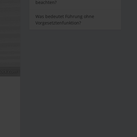
beachten?
Was bedeutet Führung ohne
Vorgesetztenfunktion?
tock.com