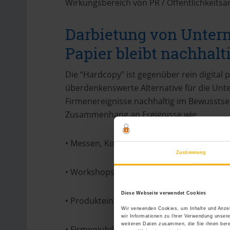
Wirkungsbereich von PR / Öffentlichkeitsar
Darbietung von Unte
Papier bleibt nachhalt
Die “Hardcopy” ist gegenüber rein digital
überdenkenswerte Alternative für die U
Firmenereignisse nachhaltig im Bewusstse
Zusammenhang an Ereignisse wie
• Messen, Kongresse, Tagungen
Zustimmung
• Workshops, Seminare
Diese Webseite verwendet Cookies
• Produkteinführungen, “Tag der offenen T
Wir verwenden Cookies, um Inhalte und Anzei
wir Informationen zu Ihrer Verwendung unsere
weiteren Daten zusammen, die Sie ihnen bere
• Firmenjubiläen, Unternehmensfusionen