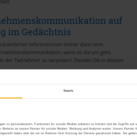
beit.
rnehmenskommunikation auf
ig im Gedächtnis
 präsentierter Informationen immer dann eine
nternehmenskommunikation, wenn es darum geht,
in der Teilnehmer zu verankern. Denken Sie in diesem
Details
ür”
gen zu personalisieren, Funktionen für soziale Medien anbieten zu können und die Zugriffe auf
r Website an unsere Partner für soziale Medien, Werbung und Analysen weiter. Unsere Partner f
itgestellt haben oder die sie im Rahmen Ihrer Nutzung der Dienste gesammelt haben. Sie geben