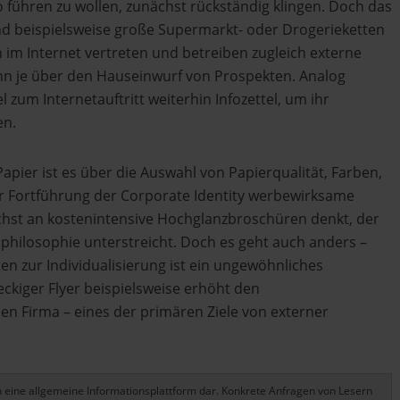
o führen zu wollen, zunächst rückständig klingen. Doch das
sind beispielsweise große Supermarkt- oder Drogerieketten
im Internet vertreten und betreiben zugleich externe
 je über den Hauseinwurf von Prospekten. Analog
 zum Internetauftritt weiterhin Infozettel, um ihr
en.
apier ist es über die Auswahl von Papierqualität, Farben,
r Fortführung der Corporate Identity werbewirksame
nächst an kostenintensive Hochglanzbroschüren denkt, der
sphilosophie unterstreicht. Doch es geht auch anders –
iten zur Individualisierung ist ein ungewöhnliches
eckiger Flyer beispielsweise erhöht den
 Firma – eines der primären Ziele von externer
ich eine allgemeine Informationsplattform dar. Konkrete Anfragen von Lesern