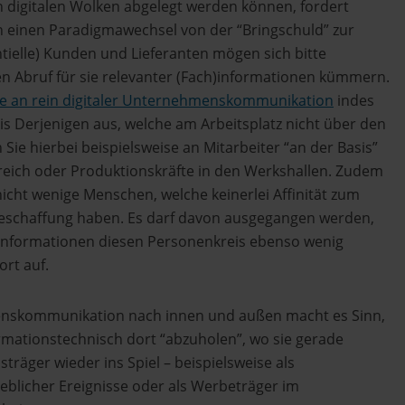
n digitalen Wolken abgelegt werden können, fordert
inen Paradigmawechsel von der “Bringschuld” zur
ntielle) Kunden und Lieferanten mögen sich bitte
en Abruf für sie relevanter (Fach)informationen kümmern.
be an rein digitaler Unternehmenskommunikation
indes
eis Derjenigen aus, welche am Arbeitsplatz nicht über den
 Sie hierbei beispielsweise an Mitarbeiter “an der Basis”
reich oder Produktionskräfte in den Werkshallen. Zudem
nicht wenige Menschen, welche keinerlei Affinität zum
eschaffung haben. Es darf davon ausgegangen werden,
 Informationen diesen Personenkreis ebenso wenig
ort auf.
enskommunikation nach innen und außen macht es Sinn,
rmationstechnisch dort “abzuholen”, wo sie gerade
träger wieder ins Spiel – beispielsweise als
blicher Ereignisse oder als Werbeträger im