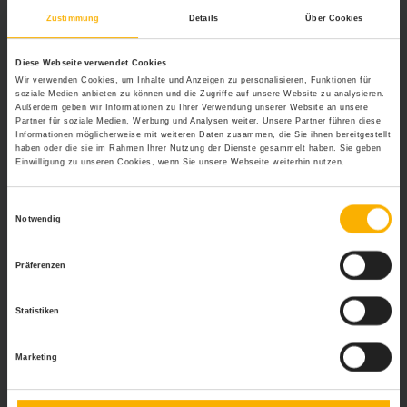
Bankkauffrau
Zustimmung
Details
Über Cookies
Viele Banken bieten ihren Beschäftigten eigene
Diese Webseite verwendet Cookies
Stipendien und Studienmöglichkeiten an
, um neben
Wir verwenden Cookies, um Inhalte und Anzeigen zu personalisieren, Funktionen für
dem Beruf die eigene Weiterbildung betreiben zu
soziale Medien anbieten zu können und die Zugriffe auf unsere Website zu analysieren.
Außerdem geben wir Informationen zu Ihrer Verwendung unserer Website an unsere
können. Wer entsprechend engagiert auftritt und durch
Partner für soziale Medien, Werbung und Analysen weiter. Unsere Partner führen diese
Leistung überzeugt, wird
von den Arbeitgebern oftmals
Informationen möglicherweise mit weiteren Daten zusammen, die Sie ihnen bereitgestellt
haben oder die sie im Rahmen Ihrer Nutzung der Dienste gesammelt haben. Sie geben
bei einer solchen Weiterbildung gefördert
. So kann der
Einwilligung zu unseren Cookies, wenn Sie unsere Webseite weiterhin nutzen.
Abschluss als Bankfachwirt zumeist über interne
Akademien erworben werden, während ein
Einwilligungsauswahl
weiterführendes Studium zum Betriebswirt in der Regel
Notwendig
über eine in der Nähe liegende Universität erfolgt.
Die
Zukunftschancen in diesem Berufsbild sind jedoch
Präferenzen
enorm hoch
, so dass mit einem guten Abschluss die
Möglichkeiten enorm sind.
Statistiken
Wichtig:
Das Portal personal-wissen.net stellt lediglich eine
allgemeine Informationsplattform dar. Konkrete Anfragen von
Marketing
Lesern können nicht beantwortet werden, da es sich dabei um
Rechtsberatung handeln würde. Falls Sie eine individuelle
Rechtsfrage haben sollten, wenden Sie sich bitte an einen