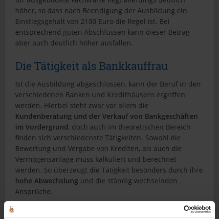
höher, so dass nach Beendigung der Ausbildung ein
Einstiegsgehalt von 2100 Euro die Regel ist. Bei
entsprechend guten Abschlüssen kann dieser Betrag
aber auch deutlich höher ausfallen.
Die Tätigkeit als Bankkauffrau
Ist die Ausbildung abgeschlossen, kann der Beruf in den
verschiedenen Banken und Kredithäusern ergriffen
werden. Hierbei steht zwar vor allem die
Kundenberatung und der Verkauf von Bankgeschäften
im Vordergrund
, doch auch im theoretischen Bereich
finden sich verschiedenste Tätigkeiten. Sowohl die
Bewertung und Vergabe von Krediten, als auch die
Vermögensanlage muss kalkuliert und berechnet
werden. So überzeugt die Tätigkeit besonders durch ihre
hohe Abwechslung
und die ständig wechselnden
Ansprüche.
Weiterbildungsmöglichkeiten als