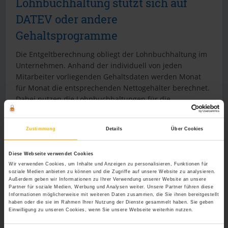
Lohnbuchhaltung stützt sich auf
DATEV oder andere
Gehaltsprogramme
Die Entgeltberechnung obliegt der Lohnbuchhaltung im
Unternehmen. Anhand der individuell von jeden
Mitarbeiter vorliegenden Gehaltsdaten werden Monat
für Monat die entsprechenden Nettogehälter berechnet.
Dabei nutzen die Lohnbuchhaltungen für die
Entgeltberechnung elektronische Programme, die
genaue Zahlen liefern und praktisch keine Fehler
Zustimmung
Details
Über Cookies
aufweisen. Das ausgerechnete Nettogehalt wird zu
einem bestimmten Zeitpunkt, meist Anfang oder Mitte
des Monats, automatisch auf das vom Arbeitnehmer
Diese Webseite verwendet Cookies
angegebenen Girokonto überwiesen. Arbeitnehmer
Wir verwenden Cookies, um Inhalte und Anzeigen zu personalisieren, Funktionen für
soziale Medien anbieten zu können und die Zugriffe auf unsere Website zu analysieren.
erhalten einen Gehaltsnachweis. Bei eventuellen
Außerdem geben wir Informationen zu Ihrer Verwendung unserer Website an unsere
Unregelmäßigkeiten sollten sie sich an die
Partner für soziale Medien, Werbung und Analysen weiter. Unsere Partner führen diese
Informationen möglicherweise mit weiteren Daten zusammen, die Sie ihnen bereitgestellt
Lohnbuchhaltung wenden.
haben oder die sie im Rahmen Ihrer Nutzung der Dienste gesammelt haben. Sie geben
Einwilligung zu unseren Cookies, wenn Sie unsere Webseite weiterhin nutzen.
Thema kalte Progression