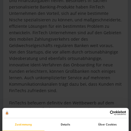
und Finanzaufgaben helfen. Besonders in Sachen
personalisierte Banking-Produkte haben FinTech
Unternehmen den Vorteil, sich auf eine bestimmte
Nische spezialisieren zu können, und maßgeschneiderte,
effiziente Lösungen für ein bestimmtes Problem zu
entwickeln. FinTech Unternehmen sind auf den Gebieten
des mobilen Zahlungsverkehrs oder des
Geldwechselgeschäfts regulären Banken weit voraus.
Von den Startups, die vor allem durch ortsunabhängige
Videoberatung und ebenfalls ortsunabhängige,
innovative Ident-Verfahren das Onboarding für neue
Kunden erleichtern, können Großbanken noch einiges
lernen. Auch unkomplizierter Service auf mehreren
Kommunikationskanälen trägt dazu bei, dass Kunden mit
FinTechs zufrieden sind.
FinTechs befeuern definitiv den Wettbewerb auf dem
Finanzmarkt, sie fordern Banken, entweder selbst
kreative Lösungen zu entwickeln, oder mit ihnen
zusammenzuarbeiten.
Zustimmung
Details
Über Cookies