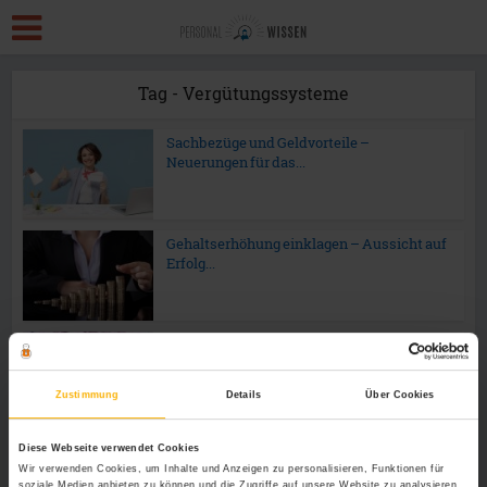
Tag - Vergütungssysteme
Sachbezüge und Geldvorteile –
Neuerungen für das...
Gehaltserhöhung einklagen – Aussicht auf
Erfolg...
Vergütungssysteme und wozu sie dienen
Zustimmung
Details
Über Cookies
Diese Webseite verwendet Cookies
Wir verwenden Cookies, um Inhalte und Anzeigen zu personalisieren, Funktionen für
soziale Medien anbieten zu können und die Zugriffe auf unsere Website zu analysieren.