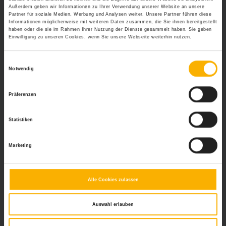
Außerdem geben wir Informationen zu Ihrer Verwendung unserer Website an unsere
Partner für soziale Medien, Werbung und Analysen weiter. Unsere Partner führen diese
Informationen möglicherweise mit weiteren Daten zusammen, die Sie ihnen bereitgestellt
haben oder die sie im Rahmen Ihrer Nutzung der Dienste gesammelt haben. Sie geben
Einwilligung zu unseren Cookies, wenn Sie unsere Webseite weiterhin nutzen.
Einwilligungsauswahl
Notwendig
Präferenzen
Statistiken
Neueste Beiträge
Marketing
Von Administration zu Steuerung: Wie
digitale Personalverwaltung
Führungskräfte entlastet
Alle Cookies zulassen
Kampf gegen den Fachkräftemangel:
Auswahl erlauben
So können Bau und Industrie
reagieren