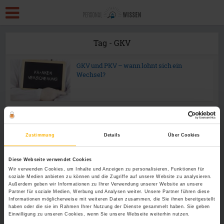
Tag - GKV
GKV und PKV – wann lohnt sich ein
Wechsel?
Zustimmung
Details
Über Cookies
Diese Webseite verwendet Cookies
Wir verwenden Cookies, um Inhalte und Anzeigen zu personalisieren, Funktionen für
soziale Medien anbieten zu können und die Zugriffe auf unsere Website zu analysieren.
Außerdem geben wir Informationen zu Ihrer Verwendung unserer Website an unsere
Partner für soziale Medien, Werbung und Analysen weiter. Unsere Partner führen diese
Informationen möglicherweise mit weiteren Daten zusammen, die Sie ihnen bereitgestellt
haben oder die sie im Rahmen Ihrer Nutzung der Dienste gesammelt haben. Sie geben
Einwilligung zu unseren Cookies, wenn Sie unsere Webseite weiterhin nutzen.