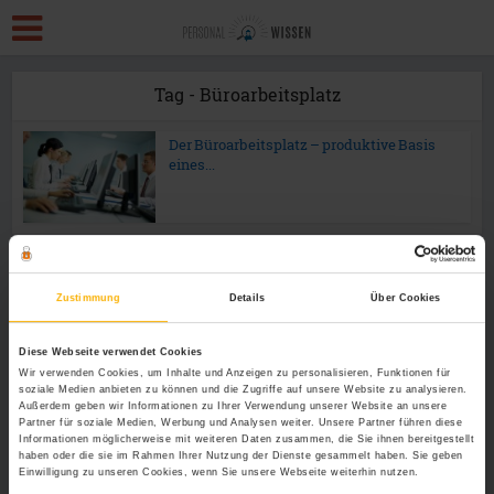
Tag - Büroarbeitsplatz
Der Büroarbeitsplatz – produktive Basis
eines...
Zustimmung
Details
Über Cookies
Diese Webseite verwendet Cookies
Wir verwenden Cookies, um Inhalte und Anzeigen zu personalisieren, Funktionen für
soziale Medien anbieten zu können und die Zugriffe auf unsere Website zu analysieren.
Außerdem geben wir Informationen zu Ihrer Verwendung unserer Website an unsere
Partner für soziale Medien, Werbung und Analysen weiter. Unsere Partner führen diese
Informationen möglicherweise mit weiteren Daten zusammen, die Sie ihnen bereitgestellt
haben oder die sie im Rahmen Ihrer Nutzung der Dienste gesammelt haben. Sie geben
Einwilligung zu unseren Cookies, wenn Sie unsere Webseite weiterhin nutzen.