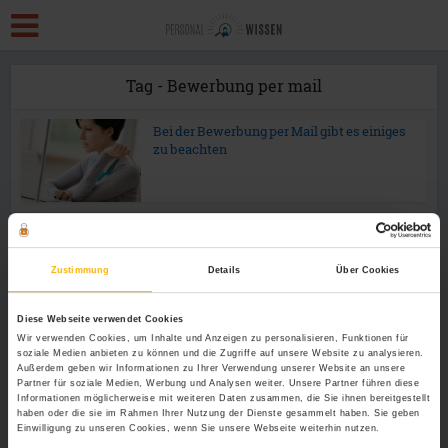
Tag - Bewerbung per mail
Bei der Bewerbung per Mail gibt es einiges
zu beachten
Zustimmung
Details
Über Cookies
Diese Webseite verwendet Cookies
Wir verwenden Cookies, um Inhalte und Anzeigen zu personalisieren, Funktionen für
soziale Medien anbieten zu können und die Zugriffe auf unsere Website zu analysieren.
Außerdem geben wir Informationen zu Ihrer Verwendung unserer Website an unsere
Partner für soziale Medien, Werbung und Analysen weiter. Unsere Partner führen diese
Informationen möglicherweise mit weiteren Daten zusammen, die Sie ihnen bereitgestellt
haben oder die sie im Rahmen Ihrer Nutzung der Dienste gesammelt haben. Sie geben
Einwilligung zu unseren Cookies, wenn Sie unsere Webseite weiterhin nutzen.