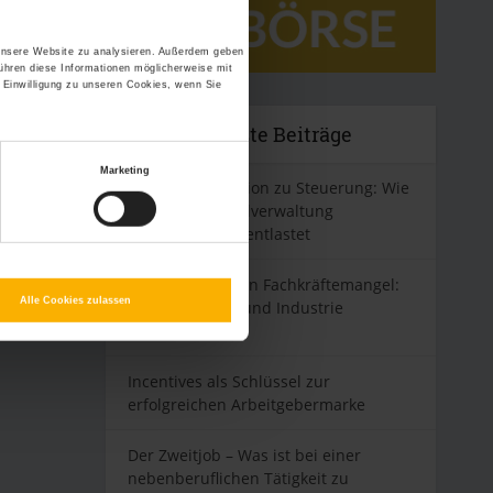
 unsere Website zu analysieren. Außerdem geben
ühren diese Informationen möglicherweise mit
 Einwilligung zu unseren Cookies, wenn Sie
Neueste Beiträge
Marketing
Von Administration zu Steuerung: Wie
digitale Personalverwaltung
Führungskräfte entlastet
Kampf gegen den Fachkräftemangel:
Alle Cookies zulassen
So können Bau und Industrie
reagieren
Incentives als Schlüssel zur
erfolgreichen Arbeitgebermarke
Der Zweitjob – Was ist bei einer
nebenberuflichen Tätigkeit zu