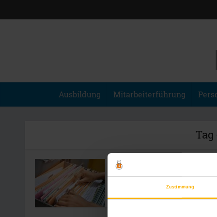
Ausbildung
Mitarbeiterführung
Pers
Tag 
Aufbewahrungsfristen für
private Unterlagen
Zustimmung