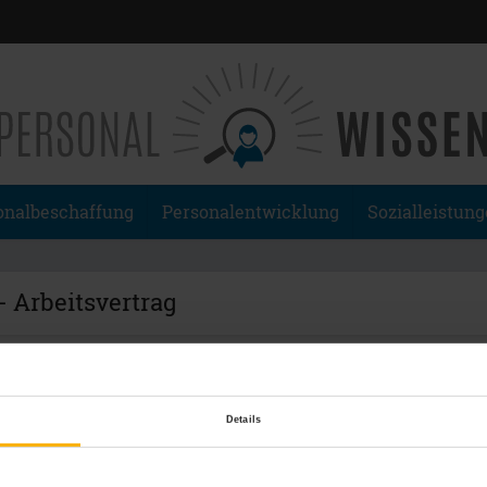
onalbeschaffung
Personalentwicklung
Sozialleistun
- Arbeitsvertrag
Rechtshilfe rund um das
Thema Arbeitsrecht –...
Details