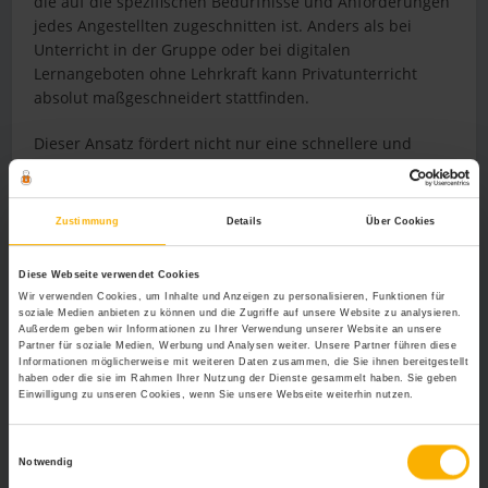
die auf die spezifischen Bedürfnisse und Anforderungen
jedes Angestellten zugeschnitten ist. Anders als bei
Unterricht in der Gruppe oder bei digitalen
Lernangeboten ohne Lehrkraft kann Privatunterricht
absolut maßgeschneidert stattfinden.
Dieser Ansatz fördert nicht nur eine schnellere und
effizientere Verbesserung der Sprachkenntnisse,
sondern ermöglicht es der einzelnen Fach- oder
Führungskraft auch, sich den Bedürfnissen
Zustimmung
Details
Über Cookies
entsprechend auf arbeits- und prozesstypische
Situationen seines oder ihres Fachbereichs auf Englisch
Diese Webseite verwendet Cookies
vorzubereiten. Privatunterricht bei einer erfahrenen und
Wir verwenden Cookies, um Inhalte und Anzeigen zu personalisieren, Funktionen für
qualifizierten Lehrkraft ist dementsprechend sehr
soziale Medien anbieten zu können und die Zugriffe auf unsere Website zu analysieren.
Außerdem geben wir Informationen zu Ihrer Verwendung unserer Website an unsere
effektiv und führt zu raschen Erfolgen.
Partner für soziale Medien, Werbung und Analysen weiter. Unsere Partner führen diese
Informationen möglicherweise mit weiteren Daten zusammen, die Sie ihnen bereitgestellt
Die Vorteile von privatem Englischunterricht
haben oder die sie im Rahmen Ihrer Nutzung der Dienste gesammelt haben. Sie geben
Einwilligung zu unseren Cookies, wenn Sie unsere Webseite weiterhin nutzen.
zusammengefasst:
Effiziente Weiterentwicklung: Durch Privatunterricht
Einwilligungsauswahl
Notwendig
können Mitarbeiter ihre Englischkenntnisse gezielt