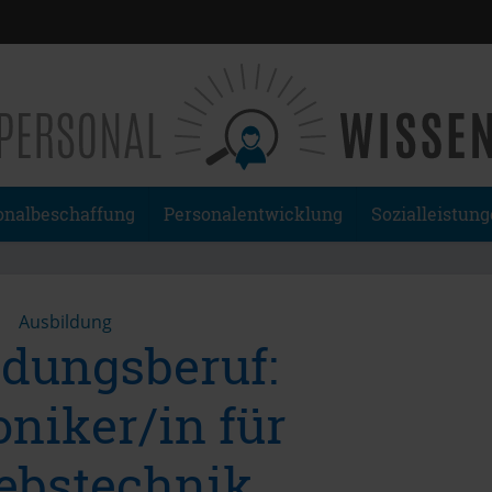
onalbeschaffung
Personalentwicklung
Sozialleistun
Ausbildung
ldungsberuf:
oniker/in für
iebstechnik