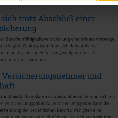
eten.
 sich trotz Abschluß einer
rsicherung
iner Berufsunfähigkeitsversicherung eine private Vorsorge
ht erfolgten Zahlung kann man sich dann auf eine
hat eine psychische Entlastung weniger, um sich
morientieren zu können.
n Versicherungsnehmer und
haft
ankheistbild im Klaren ist, desto eher sollte man sich mit
n Versicherungsgeber zu Versicherungsgeber kann die
nerkennung der ordentlichen Berufsunfähigkeit eine
srente einsetzen kann.
Von Vorteil ist, sich auch mit den