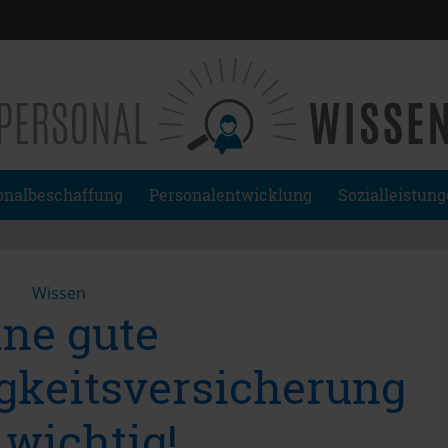
onalbeschaffung
Personalentwicklung
Sozialleistun
Wissen
ine gute
gkeitsversicherung
 wichtig!