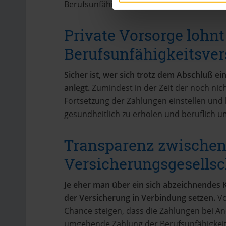
Berufsunfähigkeitsversicherung in Kraft tr
Private Vorsorge lohnt
Berufsunfähigkeitsve
Sicher ist, wer sich trotz dem Abschluß e
anlegt.
Zumindest in der Zeit der noch nic
Fortsetzung der Zahlungen einstellen und 
gesundheitlich zu erholen und beruflich u
Transparenz zwische
Versicherungsgesellsc
Je eher man über ein sich abzeichnendes Kr
der Versicherung in Verbindung setzen.
Vo
Chance steigen, dass die Zahlungen bei A
umgehende Zahlung der Berufsunfähigkeit