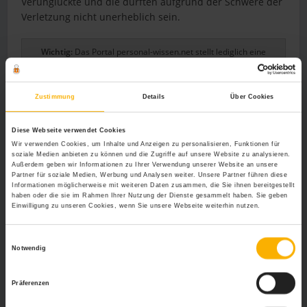
Verunglückte und die dürften aufgrund der Schwere der
Verletzung nicht unerheblich sein.
Wichtig:
Das Portal personal-wissen.net stellt lediglich eine
allgemeine Informationsplattform dar. Konkrete Anfragen von
Lesern können nicht beantwortet werden, da es sich dabei um
Rechtsberatung handeln würde. Falls Sie eine individuelle
Zustimmung
Details
Über Cookies
Rechtsfrage haben sollten, wenden Sie sich bitte an einen
Rechtsanwalt oder an die Rechtsabteilung Ihrer Firma. Vielen
Dank für Ihr Verständnis.
Diese Webseite verwendet Cookies
Wir verwenden Cookies, um Inhalte und Anzeigen zu personalisieren, Funktionen für
soziale Medien anbieten zu können und die Zugriffe auf unsere Website zu analysieren.
Weitere Relevante Beiträge Zu Diesem
Außerdem geben wir Informationen zu Ihrer Verwendung unserer Website an unsere
Partner für soziale Medien, Werbung und Analysen weiter. Unsere Partner führen diese
Thema
Informationen möglicherweise mit weiteren Daten zusammen, die Sie ihnen bereitgestellt
haben oder die sie im Rahmen Ihrer Nutzung der Dienste gesammelt haben. Sie geben
Der Arbeitsunfall auf der Toilette – versichert oder
Einwilligung zu unseren Cookies, wenn Sie unsere Webseite weiterhin nutzen.
nicht?
Selbstpräsentation – der Grund entscheidet
Einwilligungsauswahl
Betriebsärztliche Untersuchung…Pflicht?…Grund?
Notwendig
Der Mindestlohn von 8,84 € – mehr Sicherheit oder
zweischneidiges Schwert?
Präferenzen