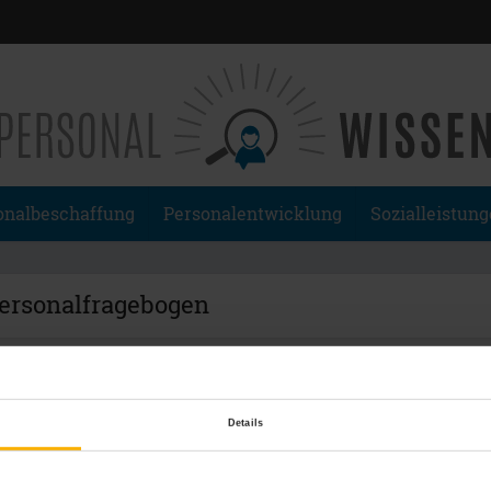
onalbeschaffung
Personalentwicklung
Sozialleistun
Personalfragebogen
Details