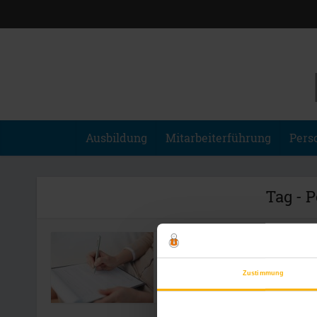
Ausbildung
Mitarbeiterführung
Pers
Tag - 
Personalfragebogen –
Entscheidungshilfe oder...
Zustimmung