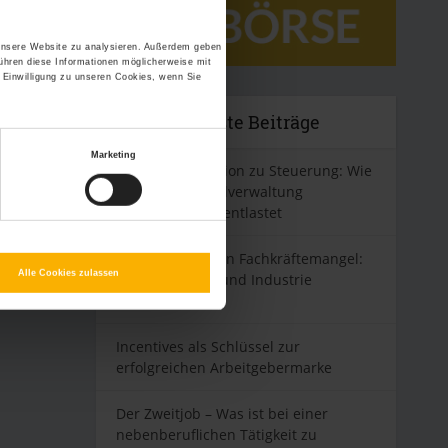
 unsere Website zu analysieren. Außerdem geben
ühren diese Informationen möglicherweise mit
 Einwilligung zu unseren Cookies, wenn Sie
Neueste Beiträge
Marketing
Von Administration zu Steuerung: Wie
digitale Personalverwaltung
Führungskräfte entlastet
Kampf gegen den Fachkräftemangel:
Alle Cookies zulassen
So können Bau und Industrie
reagieren
Incentives als Schlüssel zur
erfolgreichen Arbeitgebermarke
Der Zweitjob – Was ist bei einer
nebenberuflichen Tätigkeit zu