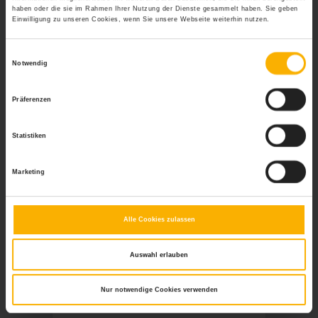
haben oder die sie im Rahmen Ihrer Nutzung der Dienste gesammelt haben. Sie geben
Einwilligung zu unseren Cookies, wenn Sie unsere Webseite weiterhin nutzen.
Einwilligungsauswahl
Notwendig
Präferenzen
Neueste Beiträge
Statistiken
Von Administration zu Steuerung: Wie
digitale Personalverwaltung
Marketing
Führungskräfte entlastet
Kampf gegen den Fachkräftemangel:
Alle Cookies zulassen
So können Bau und Industrie
reagieren
Auswahl erlauben
Incentives als Schlüssel zur
Nur notwendige Cookies verwenden
erfolgreichen Arbeitgebermarke