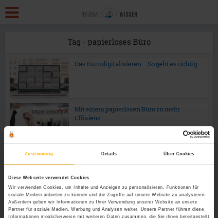
Tag - papierloses Büro
Das Büro digitalisieren – So geht es richtig
Mit einem papierlosen Büro zu mehr
Effizienz...
Zustimmung
Details
Über Cookies
Diese Webseite verwendet Cookies
Wir verwenden Cookies, um Inhalte und Anzeigen zu personalisieren, Funktionen für
soziale Medien anbieten zu können und die Zugriffe auf unsere Website zu analysieren.
Außerdem geben wir Informationen zu Ihrer Verwendung unserer Website an unsere
Partner für soziale Medien, Werbung und Analysen weiter. Unsere Partner führen diese
Informationen möglicherweise mit weiteren Daten zusammen, die Sie ihnen bereitgestellt