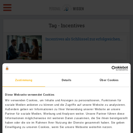
Tag - Incentives
Incentives als Schlüssel zur erfolgreichen...
Zustimmung
Details
Über Cookies
Diese Webseite verwendet Cookies
Wir verwenden Cookies, um Inhalte und Anzeigen zu personalisieren, Funktionen für
soziale Medien anbieten zu können und die Zugriffe auf unsere Website zu analysieren.
Außerdem geben wir Informationen zu Ihrer Verwendung unserer Website an unsere
Partner für soziale Medien, Werbung und Analysen weiter. Unsere Partner führen diese
Informationen möglicherweise mit weiteren Daten zusammen, die Sie ihnen bereitgestellt
haben oder die sie im Rahmen Ihrer Nutzung der Dienste gesammelt haben. Sie geben
Einwilligung zu unseren Cookies, wenn Sie unsere Webseite weiterhin nutzen.